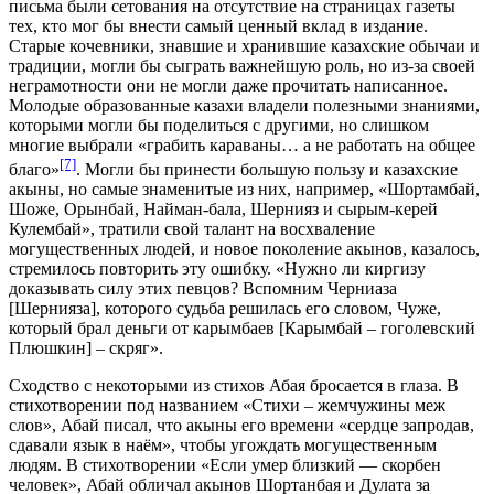
письма были сетования на отсутствие на страницах газеты
тех, кто мог бы внести самый ценный вклад в издание.
Старые кочевники, знавшие и хранившие казахские обычаи и
традиции, могли бы сыграть важнейшую роль, но из-за своей
неграмотности они не могли даже прочитать написанное.
Молодые образованные казахи владели полезными знаниями,
которыми могли бы поделиться с другими, но слишком
многие выбрали «грабить караваны… а не работать на общее
[7]
благо»
. Могли бы принести большую пользу и казахские
акыны, но самые знаменитые из них, например, «Шортамбай,
Шоже, Орынбай, Найман-бала, Шернияз и сырым-керей
Кулембай», тратили свой талант на восхваление
могущественных людей, и новое поколение акынов, казалось,
стремилось повторить эту ошибку. «Нужно ли киргизу
доказывать силу этих певцов? Вспомним Черниаза
[Шернияза], которого судьба решилась его словом, Чуже,
который брал деньги от карымбаев [Карымбай – гоголевский
Плюшкин] – скряг».
Сходство с некоторыми из стихов Абая бросается в глаза. В
стихотворении под названием «Стихи – жемчужины меж
слов», Абай писал, что акыны его времени «сердце запродав,
сдавали язык в наём», чтобы угождать могущественным
людям. В стихотворении «Если умер близкий — скорбен
человек», Абай обличал акынов Шортанбая и Дулата за