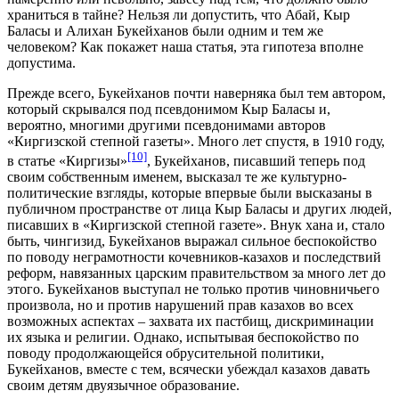
храниться в тайне? Нельзя ли допустить, что Абай, Кыр
Баласы и Алихан Букейханов были одним и тем же
человеком? Как покажет наша статья, эта гипотеза вполне
допустима.
Прежде всего, Букейханов почти наверняка был тем автором,
который скрывался под псевдонимом Кыр Баласы и,
вероятно, многими другими псевдонимами авторов
«Киргизской степной газеты». Много лет спустя, в 1910 году,
[10]
в статье «Киргизы»
, Букейханов, писавший теперь под
своим собственным именем, высказал те же культурно-
политические взгляды, которые впервые были высказаны в
публичном пространстве от лица Кыр Баласы и других людей,
писавших в «Киргизской степной газете». Внук хана и, стало
быть, чингизид, Букейханов выражал сильное беспокойство
по поводу неграмотности кочевников-казахов и последствий
реформ, навязанных царским правительством за много лет до
этого. Букейханов выступал не только против чиновничьего
произвола, но и против нарушений прав казахов во всех
возможных аспектах – захвата их пастбищ, дискриминации
их языка и религии. Однако, испытывая беспокойство по
поводу продолжающейся обрусительной политики,
Букейханов, вместе с тем, всячески убеждал казахов давать
своим детям двуязычное образование.