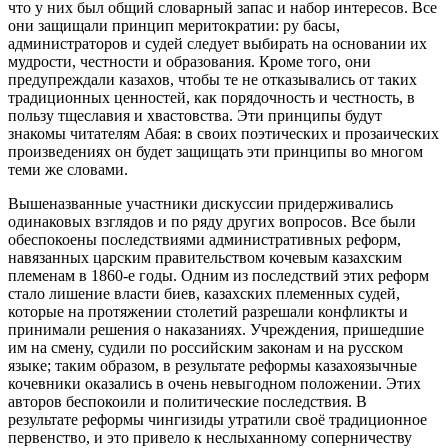
что у них был общий словарный запас и набор интересов. Все
они защищали принцип меритократии: ру басы,
администраторов и судей следует выбирать на основании их
мудрости, честности и образования. Кроме того, они
предупреждали казахов, чтобы те не отказывались от таких
традиционных ценностей, как порядочность и честность, в
пользу тщеславия и хвастовства. Эти принципы будут
знакомы читателям Абая: в своих поэтических и прозаических
произведениях он будет защищать эти принципы во многом
теми же словами.
Вышеназванные участники дискуссии придерживались
одинаковых взглядов и по ряду других вопросов. Все были
обеспокоены последствиями административных реформ,
навязанных царским правительством кочевым казахским
племенам в 1860-е годы. Одним из последствий этих реформ
стало лишение власти биев, казахских племенных судей,
которые на протяжении столетий разрешали конфликты и
принимали решения о наказаниях. Учреждения, пришедшие
им на смену, судили по российским законам и на русском
языке; таким образом, в результате реформы казахоязычные
кочевники оказались в очень невыгодном положении. Этих
авторов беспокоили и политические последствия. В
результате реформы чингизиды утратили своё традиционное
первенство, и это привело к неслыханному соперничеству