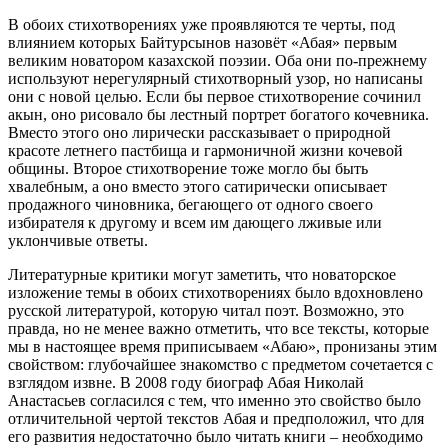
В обоих стихотворениях уже проявляются те черты, под
влиянием которых Байтурсынов назовёт «Абая» первым
великим новатором казахской поэзии. Оба они по-прежнему
используют нерегулярный стихотворный узор, но написаны
они с новой целью. Если бы первое стихотворение сочинил
акын, оно рисовало бы лестный портрет богатого кочевника.
Вместо этого оно лирически рассказывает о природной
красоте летнего пастбища и гармоничной жизни кочевой
общины. Второе стихотворение тоже могло бы быть
хвалебным, а оно вместо этого сатирически описывает
продажного чиновника, бегающего от одного своего
избирателя к другому и всем им дающего лживые или
уклончивые ответы.
Литературные критики могут заметить, что новаторское
изложение темы в обоих стихотворениях было вдохновлено
русской литературой, которую читал поэт. Возможно, это
правда, но не менее важно отметить, что все тексты, которые
мы в настоящее время приписываем «Абаю», пронизаны этим
свойством: глубочайшее знакомство с предметом сочетается с
взглядом извне. В 2008 году биограф Абая Николай
Анастасьев согласился с тем, что именно это свойство было
отличительной чертой текстов Абая и предположил, что для
его развития недостаточно было читать книги – необходимо