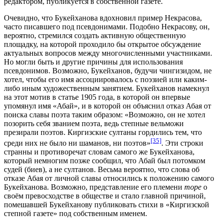
редактором, публикуется в собственной газете.
Очевидно, что Букейханова вдохновил пример Некрасова,
часто писавшего под псевдонимами. Подобно Некрасову, он,
вероятно, стремился создать активную общественную
площадку, на которой проходило бы открытое обсуждение
актуальных вопросов между многочисленными участниками.
Но могли быть и другие причины для использования
псевдонимов. Возможно, Букейханов, будучи чингизидом, не
хотел, чтобы его имя ассоциировалось с поэзией или каким-
либо иным художественным занятием. Букейханов намекнул
на этот мотив в статье 1905 года, в которой он впервые
упомянул имя «Абай», и в которой он объяснил отказ Абая от
поиска славы поэта таким образом: «Возможно, он не хотел
позорить себя званием поэта, ведь степные вельможи
презирали поэтов. Киргизские султаны гордились тем, что
[35]
среди них не было ни шаманов, ни поэтов»
. Эти строки
странны и противоречат словам самого же Букейханова,
который немногим позже сообщил, что Абай был потомком
судей (биев), а не султанов. Весьма вероятно, что слова об
отказе Абая от личной славы относились к положению самого
Букейханова. Возможно, представление его племени
т
о
ре
о
своём превосходстве в обществе и стало главной причиной,
помешавшей Букейханову публиковать стихи в «Киргизской
степной газете» под собственным именем.