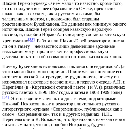
Шахин-Герею Букееву. О нём мало что известно, кроме того,
что он получил высшее образование в Омске, прекрасно
владел как казахским, так и русским языками, был
талантливым поэтом, и, возможно, был старшим
родственником Букейханова. По данным как минимум одного
источника, Шахин-Герей собирал казахскую народную
поэзию, и, подобно Ибраю Алтынсарину, составил казахскую
[33]
хрестоматию
. Работал ли Шахин-Герей редактором, писал
ли он в газету – неизвестно; лишь дальнейшие архивные
изыскания могут пролить свет на профессиональную
деятельность этого образованного потомка казахских ханов.
Почему Букейханов использовал так много псевдонимов? Для
этого могло быть много причин. Принимая во внимание его
интерес к русской литературе, нетрудно понять, почему он
использовал некоторые псевдонимы, в первую очередь А.Н. и
Перепёлка (в «Киргизской степной газете») и V. (в различных
русских газетах в 1896-1897 годы, а затем в 1908-1909 годы)
[34]
. Эти псевдонимы очень сходны с теми, под которыми
Николай Некрасов, поэт и редактор влиятельного русского
литературного журнала «Современник», публиковался как в
самом «Современнике», так и в других изданиях: Н.Н.,
Перепельский и В. Возможно, что Букейханов намекал своим
читателям на то, что он, подобно Некрасову, будучи