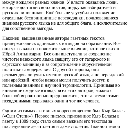
между вождями разных кланов. У власти оказались люди,
которые достигли своих постов, подкупая избирателей и
русских чиновников. Ещё больше усугубили положение
отдельные беспринципные переводчики, пользовавшиеся
знанием русского языка не для общего блага, а исключительно
для собственной выгоды.
Наконец, вышеназванные авторы газетных текстов
придерживались одинаковых взглядов на образование. Все
они указывали на положительное влияние, которое оказал
Ибрай Алтынсарин. Все они выступали за сохранение
чистоты казахского языка (защиту его от татарского и
сартского влияния) и за сопротивление обрусительной
политике самодержавия. С другой стороны, они
рекомендовали учить именно русский язык, а не персидский
или арабский, чтобы казахи могли получить доступ к
полезным знаниям и научной терминологии. Принимая во
внимание сходные взгляды всех этих авторов, можно с
большой вероятностью предположить, что за всеми этими
псевдонимами скрывался один и тот же человек.
Одним из самых активных корреспондентов был Кыр Баласы
(«Сын Степи»). Первое письмо, присланное Кыр Баласы в
газету в 1889 году, стало самым важным его текстом за
последующие десятилетия и даже столетия. Главной темой