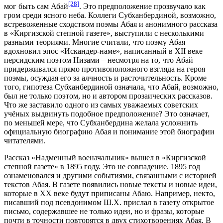
[28]
мог быть сам Абай
. Это предположение прозвучало как
гром среди ясного неба. Коллеги Субханбердиной, возможно,
встревоженные сходством поэмы Абая и анонимного рассказа
в «Киргизской степной газете», выступили с несколькими
разными теориями. Многие считали, что поэму Абая
вдохновил эпос «Искандер-наме», написанный в XII веке
персидским поэтом Низами – несмотря на то, что Абай
придерживался прямо противоположного взгляда на героя
поэмы, осуждая его за алчность и расточительность. Кроме
того, гипотеза Субханбердиной означала, что Абай, возможно,
был не только поэтом, но и автором прозаических рассказов.
Что же заставило одного из самых уважаемых советских
учёных выдвинуть подобное предположение? Это означает,
по меньшей мере, что Субханбердина желала усложнить
официальную биографию Абая и понимание этой биографии
читателями.
Рассказ «Надменный военачальник» вышел в «Киргизской
степной газете» в 1895 году. Это не совпадение. 1895 год
ознаменовался и другими событиями, связанными с историей
текстов Абая. В газете появились новые тексты и новые идеи,
которые в XX веке будут приписаны Абаю. Например, некто,
писавший под псевдонимом Ш.Х. прислал в газету открытое
письмо, содержавшее не только идеи, но и фразы, которые
почти в точности повторятся в двух стихотворениях Абая. В