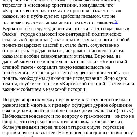
тюрколог и миссионер-христианин, возмущался, что
«Киргизская степная газета» не просто выражает взгляды
казахов, но и публикует их арабским письмом, что не
[5]
позволяет русскоязычным читателям их отслеживать
.
Вероятно, не следует удивляться, что эта газета издавалась в
Омске – городе с высокой концентрацией политических
ссыльных (народников), склонных выступать против любой
политики царских властей и, стало быть, сочувственно
относиться к страдавшим от дискриминации кочевникам-
казахам и вообще казахоязычным жителям. Впрочем, на
данный момент не вполне ясно, кто позволил «Киргизской
степной газете» сохранять такую независимость на
протяжении четырнадцати лет её существования; чтобы это
понять, необходимы дальнейшие исследования. Ясно одно:
тексты, опубликованные в «Киргизской степной газете» стали
важным событием в казахской истории.
По ряду вопросов между писавшими в газету почти не было
разногласий: многие, к примеру, осуждали дурное обращение
с женщинами, особенно обмен юных девушек на скот (калым).
Наблюдался консенсус и по вопросу о грамотности – никто не
спорил, что неграмотность кочевников-казахов делает их
более уязвимыми перед лицом татарских мулл, торговцев-
сартов и русских властей. Но мнения расходились по вопросу