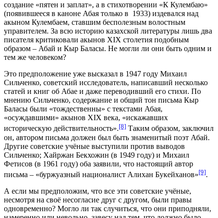
создание «пятен и заплат», а в стихотворении «К Кулембаю»
(появившееся в каноне Абая только в 1933) издевался над
акыном Кулембаем, ставшим бесполезным волостным
управителем. За всю историю казахской литературы лишь два
писателя критиковали акынов XIX столетия подобным
образом – Абай и Кыр Баласы. Не могли ли они быть одним и
тем же человеком?
Это предположение уже высказал в 1947 году Михаил
Сильченко, советский исследователь, написавший несколько
статей и книг об Абае и даже переводивший его стихи. По
мнению Сильченко, содержание и общий тон письма Кыр
Баласы были «тождественны» с текстами Абая,
«осуждавшими» акынов XIX века, «искажавших
[8]
историческую действительность».
Таким образом, заключил
он, автором письма должен был быть знаменитый поэт Абай.
Другие советские учёные выступили против выводов
Сильченко; Хайржан Бекхожин (в 1949 году) и Михаил
Фетисов (в 1961 году) оба заявили, что настоящий автор
[9]
письма – «буржуазный националист Алихан Букейханов»
.
А если мы предположим, что все эти советские учёные,
несмотря на своё несогласие друг с другом, были правы
одновременно? Могло ли так случиться, что они приподняли,
намеренно или невольно, завесу над тем, что должно было