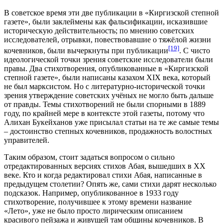
В советское время эти две публикации в «Киргизской степной
газете», были заклеймены как фальсификации, исказившие
историческую действительность; по мнению советских
исследователей, отрывки, повествовавшие о тяжёлой жизни
[19]
кочевников, были вычеркнуты при публикации
. С чисто
идеологической точки зрения советские исследователи были
правы. Два стихотворения, опубликованные в «Киргизской
степной газете», были написаны казахом XIX века, который
не был марксистом. Но с литературно-исторической точки
зрения утверждение советских учёных не могло быть дальше
от правды. Темы стихотворений не были спорными в 1889
году, по крайней мере в контексте этой газеты, потому что
Алихан Букейханов уже присылал статьи на те же самые темы
– достоинство степных кочевников, продажность волостных
управителей.
Таким образом, стоит задаться вопросом о сильно
отредактированных версиях стихов Абая, вышедших в XX
веке. Кто и когда редактировал стихи Абая, написанные в
предыдущем столетии? Опять же, сами стихи дарят несколько
подсказок. Например, опубликованное в 1933 году
стихотворение, получившее к этому времени название
«Лето», уже не было просто лирическим описанием
красивого пейзажа и живущей там общины кочевников. В