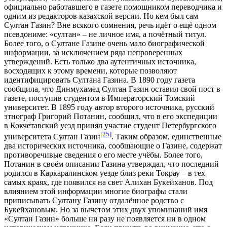
официально работавшего в газете помощником переводчика и
одним из редакторов казахской версии. Но кем был сам
Султан Газин? Вне всякого сомнения, речь идёт о ещё одном
псевдониме: «султан» – не личное имя, а почётный титул.
Более того, о Султане Газине очень мало биографической
информации, за исключением ряда непроверенных
утверждений. Есть только два аутентичных источника,
восходящих к этому времени, которые позволяют
идентифицировать Султана Газина. В 1890 году газета
сообщила, что Динмухамед Султан Газин оставил свой пост в
газете, поступив студентом в Императорский Томский
университет. В 1895 году автор второго источника, русский
этнограф Григорий Потанин, сообщил, что в его экспедиции
в Кокчетавский уезд принял участие студент Петербургского
[25]
университета Султан Газин
. Таким образом, единственные
два исторических источника, сообщающие о Газине, содержат
противоречивые сведения о его месте учёбы. Более того,
Потанин в своём описании Газина утверждал, что последний
родился в Каркаралинском уезде близ реки Токрау – в тех
самых краях, где появился на свет Алихан Букейханов. Под
влиянием этой информации многие биографы стали
приписывать Султану Газину отдалённое родство с
Букейхановым. Но за вычетом этих двух упоминаний имя
«Султан Газин» больше ни разу не появляется ни в одном