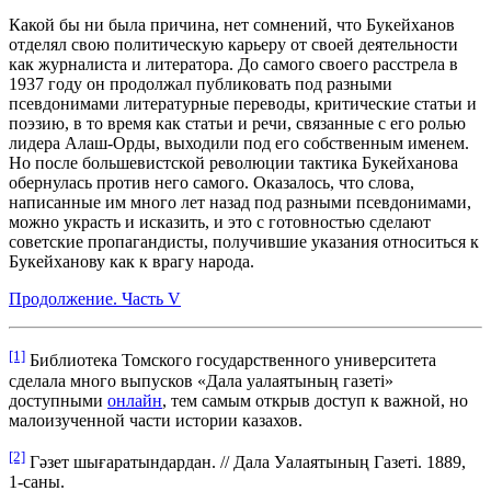
Какой бы ни была причина, нет сомнений, что Букейханов
отделял свою политическую карьеру от своей деятельности
как журналиста и литератора. До самого своего расстрела в
1937 году он продолжал публиковать под разными
псевдонимами литературные переводы, критические статьи и
поэзию, в то время как статьи и речи, связанные с его ролью
лидера Алаш-Орды, выходили под его собственным именем.
Но после большевистской революции тактика Букейханова
обернулась против него самого. Оказалось, что слова,
написанные им много лет назад под разными псевдонимами,
можно украсть и исказить, и это с готовностью сделают
советские пропагандисты, получившие указания относиться к
Букейханову как к врагу народа.
Продолжение. Часть V
[1]
Библиотека Томского государственного университета
сделала много выпусков «Дала уалаятының газеті»
доступными
онлайн
, тем самым открыв доступ к важной, но
малоизученной части истории казахов.
[2]
Гәзет шығаратындардан. // Дала Уалаятының Газеті. 1889,
1-саны.