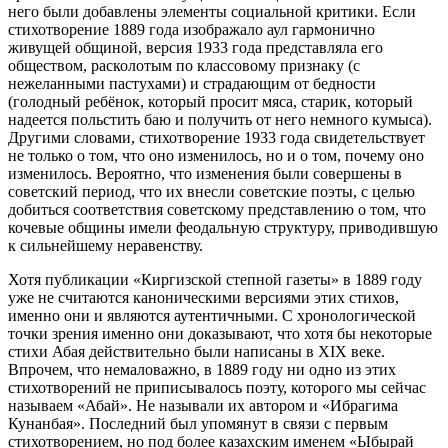
него были добавлены элементы социальной критики. Если
стихотворение 1889 года изображало аул гармонично
живущей общиной, версия 1933 года представляла его
обществом, расколотым по классовому признаку (с
нежеланными пастухами) и страдающим от бедности
(голодный ребёнок, который просит мяса, старик, который
надеется польстить баю и получить от него немного кумыса).
Другими словами, стихотворение 1933 года свидетельствует
не только о том, что оно изменилось, но и о том, почему оно
изменилось. Вероятно, что изменения были совершены в
советский период, что их внесли советские поэты, с целью
добиться соответствия советскому представлению о том, что
кочевые общины имели феодальную структуру, приводившую
к сильнейшему неравенству.
Хотя публикации «Киргизской степной газеты» в 1889 году
уже не считаются каноническими версиями этих стихов,
именно они и являются аутентичными. С хронологической
точки зрения именно они доказывают, что хотя бы некоторые
стихи Абая действительно были написаны в XIX веке.
Впрочем, что немаловажно, в 1889 году ни одно из этих
стихотворений не приписывалось поэту, которого мы сейчас
называем «Абай». Не называли их автором и «Ибрагима
Кунанбая». Последний был упомянут в связи с первым
стихотворением, но под более казахским именем «Ыбырай