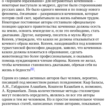
о «хорошем образовании» для неграмотных кочевников –
некоторые выступали за медресе, другие были сторонниками
русских школ. Не было единого мнения и по поводу нового
феномена,
джатаков
– разорившихся кочевников, которые
потеряв свой скот, зарабатывали на жизнь наёмным трудом.
Некоторые постоянные авторы отстаивали официальную
позицию царского правительства: кочевники должны осесть
на землю, освоить земледелие и, если это необходимо, стать
джатаками. Другие, например, писатель и мулла Жусуп
Копеев, утверждали, что казахи не должны отказываться от
кочевого образа жизни. Копеев, находившийся под влиянием
туркестанской философии джадидов, заявлял, что кочевники-
казахи должны вложиться в образование, сделать
животноводство более профессиональным, и оказывать
помощь нуждающимся членам общины. Копеев не желал,
чтобы кочевники становились джатаками, обрекая себя на
[6]
жизнь в бедности
.
Одним из самых активных авторов был человек, вероятно,
писавший под множеством разных псевдонимов: Кыр Баласы,
А.Н., Габдрахим Алашбаев, Кошпели Казакбаев и, возможно,
А. Курманбаев. Лишь количественные методы стилометрии
могут позволить определить, являлись ли все эти авторы
одним и тем же человеком. Но и простое внимательное чтение
различных статей, написанных этими авторами, показывает,