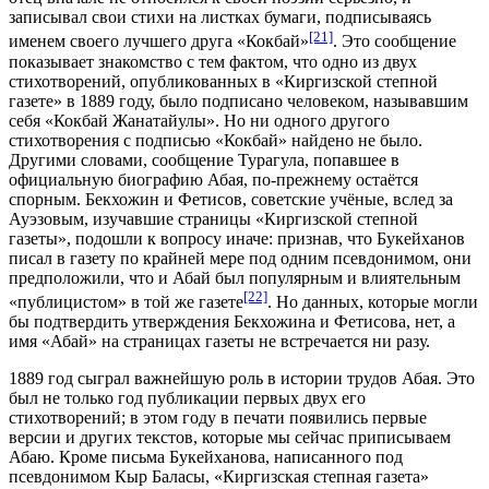
записывал свои стихи на листках бумаги, подписываясь
[21]
именем своего лучшего друга «Кокбай»
. Это сообщение
показывает знакомство с тем фактом, что одно из двух
стихотворений, опубликованных в «Киргизской степной
газете» в 1889 году, было подписано человеком, называвшим
себя «Кокбай Жанатайулы». Но ни одного другого
стихотворения с подписью «Кокбай» найдено не было.
Другими словами, сообщение Турагула, попавшее в
официальную биографию Абая, по-прежнему остаётся
спорным. Бекхожин и Фетисов, советские учёные, вслед за
Ауэзовым, изучавшие страницы «Киргизской степной
газеты», подошли к вопросу иначе: признав, что Букейханов
писал в газету по крайней мере под одним псевдонимом, они
предположили, что и Абай был популярным и влиятельным
[22]
«публицистом» в той же газете
. Но данных, которые могли
бы подтвердить утверждения Бекхожина и Фетисова, нет, а
имя «Абай» на страницах газеты не встречается ни разу.
1889 год сыграл важнейшую роль в истории трудов Абая. Это
был не только год публикации первых двух его
стихотворений; в этом году в печати появились первые
версии и других текстов, которые мы сейчас приписываем
Абаю. Кроме письма Букейханова, написанного под
псевдонимом Кыр Баласы, «Киргизская степная газета»