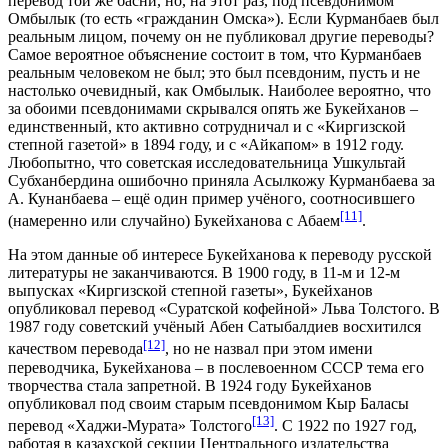
перевод той же басни, но, на этот раз, под псевдонимом
Омбылык (то есть «гражданин Омска»). Если Курманбаев был
реальным лицом, почему он не публиковал другие переводы?
Самое вероятное объяснение состоит в том, что Курманбаев
реальным человеком не был; это был псевдоним, пусть и не
настолько очевидный, как Омбылык. Наиболее вероятно, что
за обоими псевдонимами скрывался опять же Букейханов –
единственный, кто активно сотрудничал и с «Киргизской
степной газетой» в 1894 году, и с «Айкапом» в 1912 году.
Любопытно, что советская исследовательница Ушкультай
Субханбердина ошибочно приняла Асылкожу Курманбаева за
А. Кунанбаева – ещё один пример учёного, соотносившего
[11]
(намеренно или случайно) Букейханова с Абаем
.
На этом данные об интересе Букейханова к переводу русской
литературы не заканчиваются. В 1900 году, в 11-м и 12-м
выпусках «Киргизской степной газеты», Букейханов
опубликовал перевод «Суратской кофейной» Льва Толстого. В
1987 году советский учёный Абен Сатыбалдиев восхитился
[12]
качеством перевода
, но не назвал при этом имени
переводчика, Букейханова – в послевоенном СССР тема его
творчества стала запретной. В 1924 году Букейханов
опубликовал под своим старым псевдонимом Кыр Баласы
[13]
перевод «Хаджи-Мурата» Толстого
. С 1922 по 1927 год,
работая в казахской секции Центрального издательства