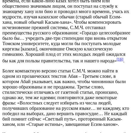
времена, если какой-либо казах хотел быть бием или
общественно значимым лицом, он поступал на службу к
знающему хану или бию и проводил много времени, учась их
мудрости, изучая казахские обычаи (старый обычай Есим-
хана, новый обычай Касым-хана». Чтобы компенсировать
исчезновение прежней системы, С.М.Ч. отстаивал
преимущества русского образования: «Гораздо целесообразнее
было бы… учредить две-три стипендии при вновь открытом
Томском университете, куда могли бы поступать молодые
киргизы [казахи], окончившие Омскую классическую
гимназию. Хороший плод от этих молодых людей ожидался
[16]
бы как для пользы правительства, так и нашего народа»
.
Более компактную версию статьи С.М.Ч. можно найти в
одном из прозаических текстов Абая – Третьем слове, в
котором Абай указывает, как важно, чтобы чиновники были
хорошо образованы и не продажны. Третье слово,
стилистически отличаясь от газетной статьи, пронизано,
однако же, тем же идеями; повторяются даже некоторые
фразы: «Волостных следует изби­рать из числа людей,
получивших образование на русском языке… не каждому, кто
победил на выборах, дано вершить пра­восудие… Не каждый
бий помнит сейчас «Светлый путь», проторенный Касым-
ханом, или «Старые ис­тины», завещанные Есим-ханом».