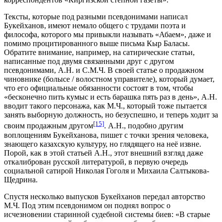
Тексты, которые под разными псевдонимами написал
Букейханов, имеют немало общего с трудами поэта и
философа, которого мы привыкли называть «Абаем», даже и
помимо процитированного выше письма Кыр Баласы.
Обратите внимание, например, на сатирические статьи,
написанные под двумя связанными друг с другом
псевдонимами, А.Н. и С.М.Ч. В своей статье о продажном
чиновнике (болысе / волостном управителе), который думает,
что его официальные обязанности состоят в том, чтобы
«бесконечно пить кумыс и есть барашка пять раз в день», А.Н.
вводит такого персонажа, как М.Ч., который тоже пытается
занять выборную должность, но безуспешно, и теперь ходит за
[15]
своим продажным другом
. А.Н., подобно другим
воплощениям Букейханова, пишет с точки зрения человека,
знающего казахскую культуру, но глядящего на неё извне.
Порой, как в этой статьей А.Н., этот внешний взгляд даже
откалиброван русской литературой, в первую очередь
социальной сатирой Николая Гоголя и Михаила Салтыкова-
Щедрина.
Спустя несколько выпусков Букейханов передал авторство
М.Ч. Под этим псевдонимом он поднял вопрос о
исчезновении старинной судебной системы биев: «В старые