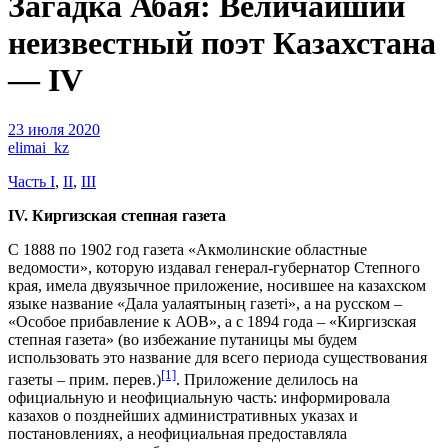
Загадка Абая: Величайший
неизвестный поэт Казахстана
— IV
23 июля 2020
elimai_kz
Часть I
,
II
,
III
IV. Киргизская степная газета
С 1888 по 1902 год газета «Акмолинские областные
ведомости», которую издавал генерал-губернатор Степного
края, имела двуязычное приложение, носившее на казахском
языке название «Дала уалаятының газеті», а на русском –
«Особое прибавление к АОВ», а с 1894 года – «Киргизская
степная газета» (во избежание путаницы мы будем
использовать это название для всего периода существования
[1]
газеты – прим. перев.)
. Приложение делилось на
официальную и неофициальную часть: информировала
казахов о позднейших административных указах и
постановлениях, а неофициальная предоставляла