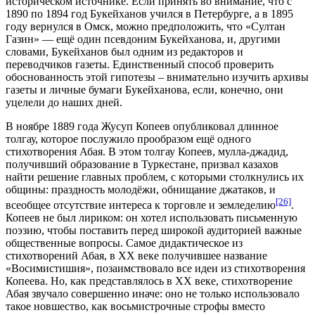
историческом источнике. Если принять во внимание, что с
1890 по 1894 год Букейханов учился в Петербурге, а в 1895
году вернулся в Омск, можно предположить, что «Султан
Газин» — ещё один псевдоним Букейханова, и, другими
словами, Букейханов был одним из редакторов и
переводчиков газеты. Единственный способ проверить
обоснованность этой гипотезы – внимательно изучить архивы
газеты и личные бумаги Букейханова, если, конечно, они
уцелели до наших дней.
В ноябре 1889 года Жусуп Копеев опубликовал длинное
толгау, которое послужило прообразом ещё одного
стихотворения Абая. В этом толгау Копеев, мулла-джадид,
получивший образование в Туркестане, призвал казахов
найти решение главных проблем, с которыми столкнулись их
общины: праздность молодёжи, обнищание джатаков, и
[26]
всеобщее отсутствие интереса к торговле и земледелию
.
Копеев не был лириком: он хотел использовать письменную
поэзию, чтобы поставить перед широкой аудиторией важные
общественные вопросы. Самое дидактическое из
стихотворений Абая, в XX веке получившее название
«Восимистишия», позаимствовало все идеи из стихотворения
Копеева. Но, как представлялось в XX веке, стихотворение
Абая звучало совершенно иначе: оно не только использовало
такое новшество, как восьмистрочные строфы вместо