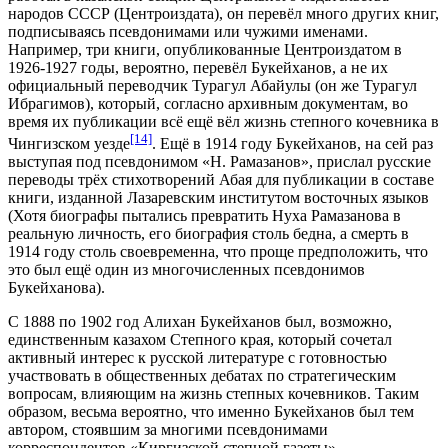
народов СССР (Центроиздата), он перевёл много других книг,
подписываясь псевдонимами или чужими именами.
Например, три книги, опубликованные Центроиздатом в
1926-1927 годы, вероятно, перевёл Букейханов, а не их
официальный переводчик Турагул Абайулы (он же Турагул
Ибрагимов), который, согласно архивным документам, во
время их публикации всё ещё вёл жизнь степного кочевника в
[14]
Чингизском уезде
. Ещё в 1914 году Букейханов, на сей раз
выступая под псевдонимом «Н. Рамазанов», прислал русские
переводы трёх стихотворений Абая для публикации в составе
книги, изданной Лазаревским институтом восточных языков
(Хотя биографы пытались превратить Нуха Рамазанова в
реальную личность, его биография столь бедна, а смерть в
1914 году столь своевременна, что проще предположить, что
это был ещё один из многочисленных псевдонимов
Букейханова).
С 1888 по 1902 год Алихан Букейханов был, возможно,
единственным казахом Степного края, который сочетал
активный интерес к русской литературе с готовностью
участвовать в общественных дебатах по стратегическим
вопросам, влияющим на жизнь степных кочевников. Таким
образом, весьма вероятно, что именно Букейханов был тем
автором, стоявшим за многими псевдонимами
корреспондентов «Киргизской степной газеты».