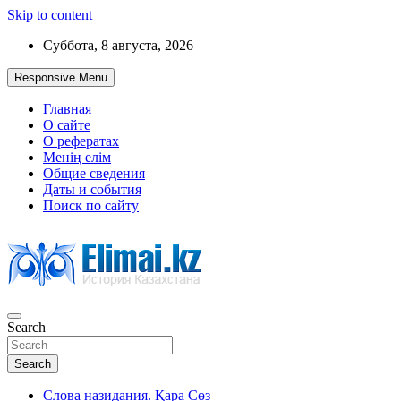
Skip to content
Суббота, 8 августа, 2026
Responsive Menu
Главная
О сайте
О рефератах
Менің елім
Общие сведения
Даты и события
Поиск по сайту
Search
История Казахстана
Search
Слова назидания. Қара Сөз