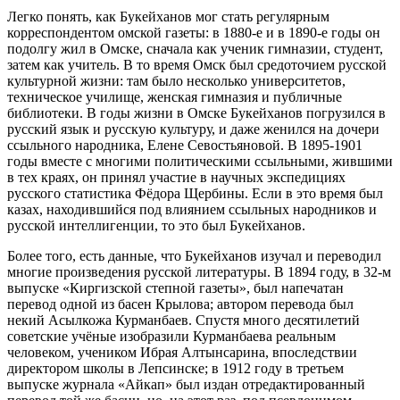
Легко понять, как Букейханов мог стать регулярным
корреспондентом омской газеты: в 1880-е и в 1890-е годы он
подолгу жил в Омске, сначала как ученик гимназии, студент,
затем как учитель. В то время Омск был средоточием русской
культурной жизни: там было несколько университетов,
техническое училище, женская гимназия и публичные
библиотеки. В годы жизни в Омске Букейханов погрузился в
русский язык и русскую культуру, и даже женился на дочери
ссыльного народника, Елене Севостьяновой. В 1895-1901
годы вместе с многими политическими ссыльными, жившими
в тех краях, он принял участие в научных экспедициях
русского статистика Фёдора Щербины. Если в это время был
казах, находившийся под влиянием ссыльных народников и
русской интеллигенции, то это был Букейханов.
Более того, есть данные, что Букейханов изучал и переводил
многие произведения русской литературы. В 1894 году, в 32-м
выпуске «Киргизской степной газеты», был напечатан
перевод одной из басен Крылова; автором перевода был
некий Асылкожа Курманбаев. Спустя много десятилетий
советские учёные изобразили Курманбаева реальным
человеком, учеником Ибрая Алтынсарина, впоследствии
директором школы в Лепсинске; в 1912 году в третьем
выпуске журнала «Айкап» был издан отредактированный