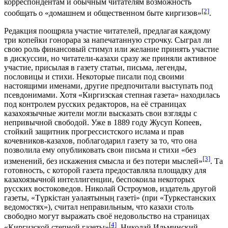
корреспондентам и обычным читателям возможность
[2]
сообщать о «домашнем и общественном быте киргизов»
.
Редакция поощряла участие читателей, предлагая каждому
три копейки гонорара за напечатанную строчку. Сыграл ли
свою роль финансовый стимул или желание принять участие
в дискуссии, но читатели-казахи сразу же приняли активное
участие, присылая в газету статьи, письма, легенды,
пословицы и стихи. Некоторые писали под своими
настоящими именами, другие предпочитали выступать под
псевдонимами. Хотя «Киргизская степная газета» находилась
под контролем русских редакторов, на её страницах
казахоязычные жители могли высказать свои взгляды с
непривычной свободой. Уже в 1889 году Жусуп Копеев,
стойкий защитник прогрессистского ислама и прав
кочевников-казахов, поблагодарил газету за то, что она
позволила ему опубликовать свои письма и стихи «без
[3]
изменений, без искажения смысла и без потери мыслей»
. Та
готовность, с которой газета предоставляла площадку для
казахоязычной интеллигенции, беспокоила некоторых
русских востоковедов. Николай Остроумов, издатель другой
газеты, «Түркiстан уәлаятының газеті» (при «Туркестанских
ведомостях»), считал неправильным, что казахи столь
свободно могут выражать своё недовольство на страницах
[4]
«Киргизской степной газеты»
. Николай Ильминский,