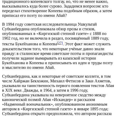
традиционного копеевского толгау, но, что не менее важно,
высказывалось куда более сурово. Зададимся вопросом: кто
переделал стихотворение Копеева подобным образом, а затем
приписал его поэту по имени Абай?
В 1994 году советская исследовательница Ушкультай
Субханбердина опубликовала обзор прозы и стихов,
опубликованных в «Киргизской степной газете» с 1888 по
1902 год, но не включила в раздел, посвящённый 1889 году,
[27]
тексты Букейханова и Копеева
. Этот факт может служить
доказательством того, что некоторые учёные давно знали
правду: в сталинское время советские поэты и пропагандисты
получили задание вымарывать из казахской истории
Букейханова и Копеева и приписывать их идеи и труды поэту
и мыслителю по имени Абай.
Субханбердина, как и некоторые её советские коллеги, в том
числе Хайржан Бекхожин, Михаил Фетисов и Заки Ахметов,
указывали на таинственность первого появления текстов Абая
в XIX веке. Дважды, в 1964, а затем в 1996 году,
Субханбердина указывала на невероятное сходство между
канонической поэмой Абая «Искандер» и рассказом
«Надменный военачальник», опубликованном анонимным
автором в «Киргизской степной газете» в январе 1895 года;
Субханбердина открыто предположила, что автором рассказа