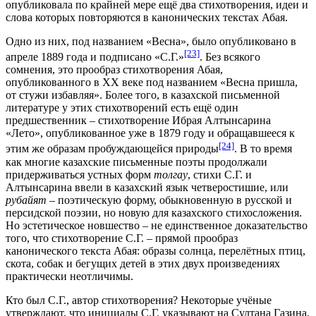
опубликовала по крайней мере ещё два стихотворения, идеи и
слова которых повторяются в канонических текстах Абая.
Одно из них, под названием «Весна», было опубликовано в
[23]
апреле 1889 года и подписано «С.Г.»
. Без всякого
сомнения, это прообраз стихотворения Абая,
опубликованного в XX веке под названием «Весна пришла,
от стужи избавляя». Более того, в казахской письменной
литературе у этих стихотворений есть ещё один
предшественник – стихотворение Ибрая Алтынсарина
«Лето», опубликованное уже в 1879 году и обращавшееся к
[24]
этим же образам пробуждающейся природы
. В то время
как многие казахские письменные поэты продолжали
придерживаться устных форм
толгау
, стихи С.Г. и
Алтынсарина ввели в казахский язык четверостишие, или
рубайят
– поэтическую форму, обыкновенную в русской и
персидской поэзии, но новую для казахского стихосложения.
Но эстетическое новшество – не единственное доказательство
того, что стихотворение С.Г. – прямой прообраз
канонического текста Абая: образы солнца, перелётных птиц,
скота, собак и бегущих детей в этих двух произведениях
практически неотличимы.
Кто был С.Г., автор стихотворения? Некоторые учёные
утверждают, что инициалы С.Г. указывают на Султана Газина,