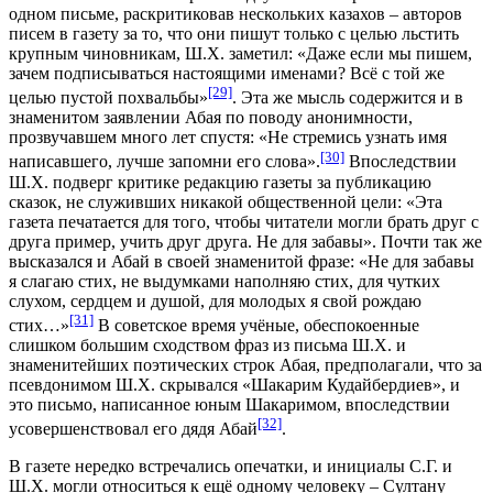
одном письме, раскритиковав нескольких казахов – авторов
писем в газету за то, что они пишут только с целью льстить
крупным чиновникам, Ш.Х. заметил: «Даже если мы пишем,
зачем подписываться настоящими именами? Всё с той же
[29]
целью пустой похвальбы»
. Эта же мысль содержится и в
знаменитом заявлении Абая по поводу анонимности,
прозвучавшем много лет спустя: «Не стремись узнать имя
[30]
написавшего, лучше запомни его слова».
Впоследствии
Ш.Х. подверг критике редакцию газеты за публикацию
сказок, не служивших никакой общественной цели: «Эта
газета печатается для того, чтобы читатели могли брать друг с
друга пример, учить друг друга. Не для забавы». Почти так же
высказался и Абай в своей знаменитой фразе: «Не для забавы
я слагаю стих, не выдумками наполняю стих, для чутких
слухом, сердцем и душой, для молодых я свой рождаю
[31]
стих…»
В советское время учёные, обеспокоенные
слишком большим сходством фраз из письма Ш.Х. и
знаменитейших поэтических строк Абая, предполагали, что за
псевдонимом Ш.Х. скрывался «Шакарим Кудайбердиев», и
это письмо, написанное юным Шакаримом, впоследствии
[32]
усовершенствовал его дядя Абай
.
В газете нередко встречались опечатки, и инициалы С.Г. и
Ш.Х. могли относиться к ещё одному человеку – Султану