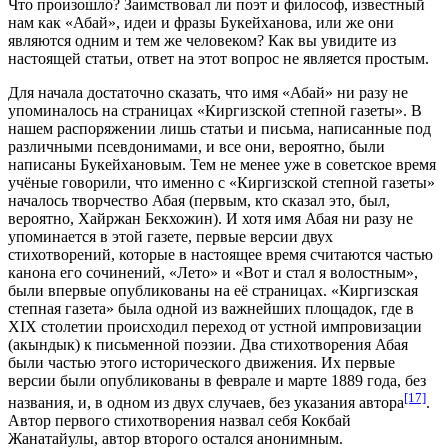
Что произошло? Заимствовал ли поэт и философ, известный
нам как «Абай», идеи и фразы Букейханова, или же они
являются одним и тем же человеком? Как вы увидите из
настоящей статьи, ответ на этот вопрос не является простым.
Для начала достаточно сказать, что имя «Абай» ни разу не
упоминалось на страницах «Киргизской степной газеты». В
нашем распоряжении лишь статьи и письма, написанные под
различными псевдонимами, и все они, вероятно, были
написаны Букейхановым. Тем не менее уже в советское время
учёные говорили, что именно с «Киргизской степной газеты»
началось творчество Абая (первым, кто сказал это, был,
вероятно, Хайржан Бекхожин). И хотя имя Абая ни разу не
упоминается в этой газете, первые версии двух
стихотворений, которые в настоящее время считаются частью
канона его сочинений, «Лето» и «Вот и стал я волостным»,
были впервые опубликованы на её страницах. «Киргизская
степная газета» была одной из важнейших площадок, где в
XIX столетии происходил переход от устной импровизации
(акындык) к письменной поэзии. Два стихотворения Абая
были частью этого исторического движения. Их первые
версии были опубликованы в феврале и марте 1889 года, без
[17]
названия, и, в одном из двух случаев, без указания автора
.
Автор первого стихотворения назвал себя Кокбай
Жанатайулы, автор второго остался анонимным.