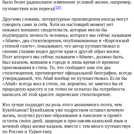
было более радикальное изменение условий жизни, например,
[18]
путешествие или переезд
.
Другими словами, литературные произведения иногда могут
говорить сами за себя. Хотя на настоящий момент нет
никаких внешних свидетельств, которые могли бы
подтвердить личность человека, которого мы сейчас называем
«Абаем», два стихотворения, опубликованные в «Киргизской
степной газете», показывают, что автор путешествовал и
своими глазами видел другие края и другой образ жизни.
Поэт которого мы сейчас называем «Абаем», должно быть,
был казахом, жившим в городе и лишь время от времени
приезжавшим в степь. То, что сообщают нам эти два
стихотворения, противоречит официальной биографии, всегда
утверждавшей, что Абай вообще не путешествовал. Если бы
«Абай» всегда жил в степи, он, вероятно, не заметил бы её
природную красоту и уж точно не испытал бы потребность
написать об этой красоте лирическое стихотворение.
Кто лучше подходит на роль этого анонимного поэта, чем
Букейханов? Букейханов уже подростком оставил кочевую
жизнь, получил русское образование в пансионе и провёл
остаток своих дней, защищая и прославляя казахский язык и
кочевой образ жизни казахов, вместе с тем много путешествуя
по России и Туркестану.