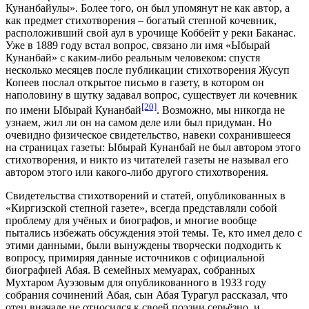
Кунанбайулы». Более того, он был упомянут не как автор, а
как предмет стихотворения – богатый степной кочевник,
расположивший свой аул в урочище Коббейт у реки Баканас.
Уже в 1889 году встал вопрос, связано ли имя «Ыбырай
Кунанбай» с каким-либо реальным человеком: спустя
несколько месяцев после публикации стихотворения Жусуп
Копеев послал открытое письмо в газету, в котором он
наполовину в шутку задавал вопрос, существует ли кочевник
[20]
по имени Ыбырай Кунанбай
. Возможно, мы никогда не
узнаем, жил ли он на самом деле или был придуман. Но
очевидно физическое свидетельство, навеки сохранившееся
на страницах газеты: Ыбырай Кунанбай не был автором этого
стихотворения, и никто из читателей газеты не называл его
автором этого или какого-либо другого стихотворения.
Свидетельства стихотворений и статей, опубликованных в
«Киргизской степной газете», всегда представляли собой
проблему для учёных и биографов, и многие вообще
пытались избежать обсуждения этой темы. Те, кто имел дело с
этими данными, были вынуждены творчески подходить к
вопросу, примиряя данные источников с официальной
биографией Абая. В семейных мемуарах, собранных
Мухтаром Ауэзовым для опубликованного в 1933 году
собрания сочинений Абая, сын Абая Турагул рассказал, что
отец вначале не относился к своей поэзии серьёзно, и