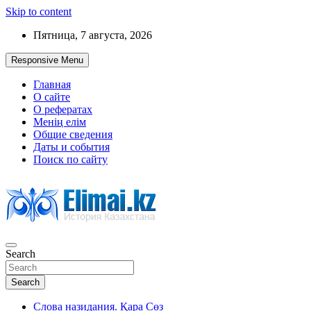
Skip to content
Пятница, 7 августа, 2026
Responsive Menu
Главная
О сайте
О рефератах
Менің елім
Общие сведения
Даты и события
Поиск по сайту
Search
История Казахстана
Search
Слова назидания. Қара Сөз