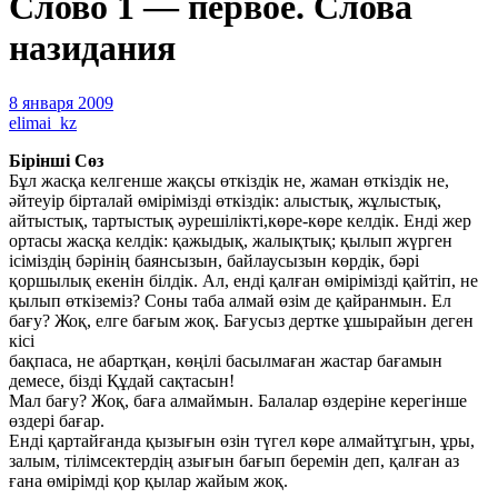
Слово 1 — первое. Слова
назидания
8 января 2009
elimai_kz
Бipіншi Сөз
Бұл жасқа келгенше жақсы өткiздiк не, жаман өткiздiк не,
əйтеуiр бiрталай өмiрiмiздi өткiздiк: алыстық, жұлыстық,
айтыстық, тартыстық əурешiлiктi,көре-көре келдiк. Ендi жер
ортасы жасқа келдiк: қажыдық, жалықтық; қылып жүрген
iсiмiздiң бəрiнiң баянсызын, байлаусызын көрдiк, бəрi
қоршылық екенiн бiлдiк. Ал, ендi қалған өмiрiмiздi қайтiп, не
қылып өткiземiз? Соны таба алмай өзiм де қайранмын. Ел
бағу? Жоқ, елге бағым жоқ. Бағусыз дертке ұшырайын деген
кiсi
бақпаса, не абартқан, көңiлi басылмаған жастар бағамын
демесе, бiздi Құдай сақтасын!
Мал бағу? Жoқ, баға алмаймын. Балалар өздерiне керегiнше
өздерi бағар.
Ендi қартайғанда қызығын өзiн түгел көре алмайтұгын, ұры,
залым, тiлiмсектердiң азығын бағып беремiн деп, қалған аз
ғана өмiрiмдi қор қылар жайым жоқ.