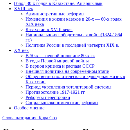
Голод 30-х годов в Казахстане. Ашаршылық
XVIII век
Административные реформы
Изменения в жизни казахов в 20-х — 60-х годах
XIX века
Казахстан в XVIII веке.
Национально-освободительная война(1824-1864
гг.)
Политика России в последней четверти XIX в.
XX век
В 50-х — первой половине 80-х гг.
В годы Первой мировой войны
В период кризиса и распада СССР
Внешняя политика на современном этапе
Общественно-политическая и культурная жизнь в
Казахстан
Период укрепления тоталитарной системы
Противостояние 1917-1921 гг.
Реформы перестройки
Социально-экономические реформы
Особое мнение
Слова назидания. Қара Сөз