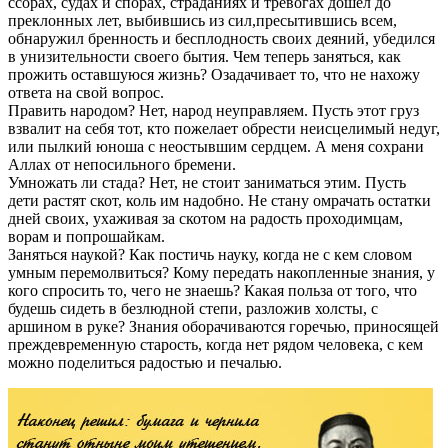
ссорах, судах и спорах, страданиях и тревогах дошел до
преклонных лет, выбившись из сил,пресытившись всем,
обнаружил бренность и бесплодность своих деяний, убедился
в унизительности своего бытия. Чем теперь заняться, как
прожить оставшуюся жизнь? Озадачивает то, что не нахожу
ответа на свой вопрос.
Править народом? Нет, народ неуправляем. Пусть этот груз
взвалит на себя тот, кто пожелает обрести неисцелимый недуг,
или пылкий юноша с неостывшим сердцем. А меня сохрани
Аллах от непосильного бремени.
Умножать ли стада? Нет, не стоит заниматься этим. Пусть
дети растят скот, коль им надобно. Не стану омрачать остатки
дней своих, ухаживая за скотом на радость проходимцам,
ворам и попрошайкам.
Заняться наукой? Как постичь науку, когда не с кем словом
умным перемолвиться? Кому передать накопленные знания, у
кого спросить то, чего не знаешь? Какая польза от того, что
будешь сидеть в безлюдной степи, разложив холсты, с
аршином в руке? Знания оборачиваются горечью, приносящей
преждевременную старость, когда нет рядом человека, с кем
можно поделиться радостью и печалью.