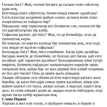
Ғылым бағу? Жоқ, ғылым бағарға да ғылым сөзiн сөйлесер
адам жоқ.
Бiлгенiңдi кiмге үйретесiң, бiлмегенiңдi кiмнен сұрайсың?
Елсiз-күнсiзде кездеменi жайып салып, қолына кезiн алып
отырғанның не пайдасы бар?
Мұндасып, шер тарқатысар кiсi болмаған соң, ғылым өзi бiр
тез қартайтатұғын бiр күйiк.
Софылық қылып, дiн бағу? Жоқ, ол да болмайды, оған да
тыныштық керек.
Не көңiлде, не көрген күнiнде бiр тыныштық жоқ, осы елде,
осы жерде не қылған софылық?
Балаларды бағу? Жоқ, баға алмаймын. Бағар едiм, қалайша
бағудың мəнiсiн де бiлмеймiн, не болсын деп бағам, қай елге
қосайын, қай харакетке қосайын? Балаларымның өзiне iлгерi
өмiрiнiң, бiлiмiнiң пайдасын тыныштықпен көрерлiк орын
тапқаным жоқ, қайда бар, не қыл дерiмдi бiле алмай отырмын,
не бол деп бағам? Оны да ермек қыла алмадым.
Ақыры ойладым: осы ойыма келген нəрселердi қағазға жаза
берейiн, ақ қағаз бен қара сияны ермек қылайын, кiмде кiм
ішiнен керектi сөз тапса, жазып алсын, я оқысын, керегi жоқ
десе, өз сөзiм өзiмдiкi дедiм де, ақыры осыған байладым, ендi
мұнан басқа ешбiр жұмысым жоқ.
Слово Первое
Хорошо я жил или плохо, а пройдено немало: в борьбе и