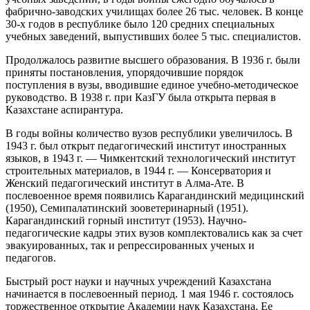
фабрично-заводских училищах более 26 тыс. человек. В конце
30-х годов в республике было 120 средних специальных
учебных заведений, выпустивших более 5 тыс. специалистов.
Продолжалось развитие высшего образования. В 1936 г. были
приняты постановления, упорядочившие порядок
поступления в вузы, вводившие единое учебно-методическое
руководство. В 1938 г. при КазГУ была открыта первая в
Казахстане аспирантура.
В годы войны количество вузов республики увеличилось. В
1943 г. был открыт педагогический институт иностранных
языков, в 1943 г. — Чимкентский технологический институт
строительных материалов, в 1944 г. — Консерватория и
Женский педагогический институт в Алма-Ате. В
послевоенное время появились Карагандинский медицинский
(1950), Семипалатинский зооветеринарный (1951).
Карагандинский горный институт (1953). Научно-
педагогические кадры этих вузов комплектовались как за счет
эвакуированных, так и репрессированных ученых и
педагогов.
Быстрый рост науки и научных учреждений Казахстана
начинается в послевоенный период. 1 мая 1946 г. состоялось
торжественное открытие Академии наук Казахстана. Ее