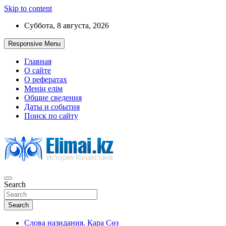
Skip to content
Суббота, 8 августа, 2026
Responsive Menu
Главная
О сайте
О рефератах
Менің елім
Общие сведения
Даты и события
Поиск по сайту
Search
История Казахстана
Search
Слова назидания. Қара Сөз