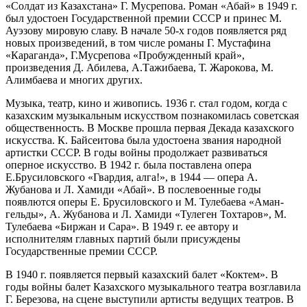
«Солдат из Казахстана» Г. Мусрепова. Роман «Абай» в 1949 г.
был удостоен Государственной премии СССР и принес М.
Ауэзову мировую славу. В начале 50-х годов появляется ряд
новых произведений, в том числе романы Г. Мустафина
«Караганда», Г.Мусрепова «Пробужденный край»,
произведения Д. Абилева, А.Тажибаева, Т. Жарокова, М.
Алимбаева и многих других.
Музыка, театр, кино и живопись. 1936 г. стал годом, когда с
казахским музыкальным искусством познакомилась советская
общественность. В Москве прошла первая Декада казахского
искусства. К. Байсеитова была удостоена звания народной
артистки СССР. В годы войны продолжает развиваться
оперное искусство. В 1942 г. была поставлена опера
Е.Брусиловского «Гвардия, алга!», в 1944 — опера А.
Жубанова и Л. Хамиди «Абай». В послевоенные годы
появлются оперы Е. Брусиловского и М. Тулебаева «Аман-
гельды», А. Жубанова и Л. Хамиди «Тулеген Тохтаров», М.
Тулебаева «Биржан и Сара». В 1949 г. ее автору и
исполнителям главных партий были присуждены
Государственные премии СССР.
В 1940 г. появляется первый казахский балет «Коктем». В
годы войны балет Казахского музыкального театра возглавила
Г. Березова, на сцене выступили артисты ведущих театров. В