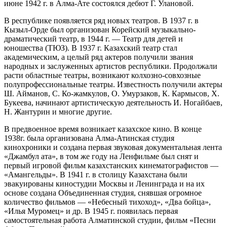
июне 1942 г. в Алма-Ате состоялся дебют Г. Улановой.
В республике появляется ряд новых театров. В 1937 г. в
Кызыл-Орде был организован Корейский музыкально-
драматический театр, в 1944 г. — Театр для детей и
юношества (ТЮЗ). В 1937 г. Казахский театр стал
академическим, а целый ряд актеров получили звания
народных и заслуженных артистов республики. Продолжали
расти областные театры, возникают колхозно-совхозные
полупрофессиональные театры. Известность получили актеры
Ш. Айманов, С. Ко-жамкулов, О. Умурзаков, К. Кармысов, X.
Букеева, начинают артистическую деятельность И. Ногайбаев,
Н. Жантурин и многие другие.
В предвоенное время возникает казахское кино. В конце
1938г. была организована Алма-Атинская студия
кинохроники и создана первая звуковая документальная лента
«Джамбул ата», в том же году на Ленфильме был снят и
первый игровой фильм казахстанских кинематографистов —
«Амангельды». В 1941 г. в столицу Казахстана были
эвакуированы киностудии Москвы и Ленинграда и на их
основе создана Объединенная студия, снявшая огромное
количество фильмов — «Небесный тихоход», «Два бойца»,
«Илья Муромец» и др. В 1945 г. появилась первая
самостоятельная работа Алматинской студии, фильм «Песни