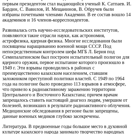
первым президентом стал выдающийся ученый К. Сатпаев. И.
Бардин, С. Вавилов, И. Мещанинов, В. Обручев были
избраны почетными членами Академии. В ее состав вошло 14
академиков и 16 членов-корреспондентов.
Развивалась сеть научно-исследовательских институтов,
появляются такие отрасли науки, как астрономия,
астрофизика, ядерная физика. Многие исследования были
посвящены наращиванию военной мощи СССР. Под
непосредственным контролем шефа МГБ Л. Берия под
Семипалатинском был построен испытательный полигон для
ядерного оружия, первое испытание которого произошло в
1949 г. Эти взрывы проводились в районах с
преимущественно казахским населением, ставшим
заложником преступной политики властей. С 1949 по 1964
года на полигоне было проведено 113 взрывов в атмосфере,
что привело к радиоактивному заражению территории
Центрального и Восточного Казахстана; причем врачам
запрещалось ставить настоящий диагноз людям, умершим от
болезней, возникших в результате радиоактивного облучения.
Медицинские обследования в регионе были запрещены,
данные военных медиков глубоко засекречены.
Литература. В предвоенные годы большое место в духовной
культуре казахского народа занимало творчество народных