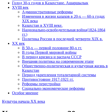
Голод 30-х годов в Казахстане. Ашаршылық
XVIII век
Административные реформы
Изменения в жизни казахов в 20-х — 60-х годах
XIX века
Казахстан в XVIII веке.
Национально-освободительная война(1824-1864
гг.)
Политика России в последней четверти XIX в.
XX век
В 50-х — первой половине 80-х гг.
В годы Первой мировой войны
В период кризиса и распада СССР
Внешняя политика на современном этапе
Общественно-политическая и культурная жизнь в
Казахстан
Период укрепления тоталитарной системы
Противостояние 1917-1921 гг.
Реформы перестройки
Социально-экономические реформы
Особое мнение
Культура начала XX века