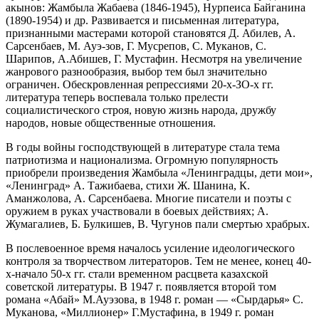
акынов: Жамбыла Жабаева (1846-1945), Нурпеиса Байганина
(1890-1954) и др. Развивается и письменная литература,
признанными мастерами которой становятся Д. Абилев, А.
Сарсенбаев, М. Ауэ-зов, Г. Мусрепов, С. Муканов, С.
Шарипов, А.Абишев, Г. Мустафин. Несмотря на увеличение
жанрового разнообразия, выбор тем был значительно
ограничен. Обескровленная репрессиями 20-х-ЗО-х гг.
литература теперь воспевала только прелести
социалистического строя, новую жизнь народа, дружбу
народов, новые общественные отношения.
В годы войны господствующей в литературе стала тема
патриотизма и национализма. Огромную популярность
приобрели произведения Жамбыла «Ленинградцы, дети мои»,
«Ленинград» А. Тажибаева, стихи Ж. Шанина, К.
Аманжолова, А. Сарсенбаева. Многие писатели и поэты с
оружием в руках участвовали в боевых действиях; А.
Жумагалиев, Б. Булкишев, В. Чугунов пали смертью храбрых.
В послевоенное время началось усиление идеологического
контроля за творчеством литераторов. Тем не менее, конец 40-
х-начало 50-х гг. стали временном расцвета казахской
советской литературы. В 1947 г. появляется второй том
романа «Абай» М.Ауэзова, в 1948 г. роман — «Сырдарья» С.
Муканова, «Миллионер» Г.Мустафина, в 1949 г. роман