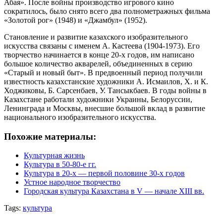
Абая». После войны производство игрового кино
сократилось, было снято всего два полнометражных фильма
«Золотой рог» (1948) и «Джамбул» (1952).
Становление и развитие казахского изобразительного
искусства связаны с именем А. Кастеева (1904-1973). Его
творчество начинается в конце 20-х годов, им написано
большое количество акварелей, объединенных в серию
«Старый и новый быт». В предвоенный период получили
известность казахстанские художники А. Исмаилов, X. и К.
Ходжиковы, Б. Сарсенбаев, У. Тансыкбаев. В годы войны в
Казахстане работали художники Украины, Белоруссии,
Ленинграда и Москвы, внесшие большой вклад в развитие
национального изобразительного искусства.
Похожие материалы:
Культурная жизнь
Культура в 50-80-е гг.
Культура в 20-х — первой половине 30-х годов
Устное народное творчество
Городская культура Казахстана в V — начале XIII вв.
Tags:
культура