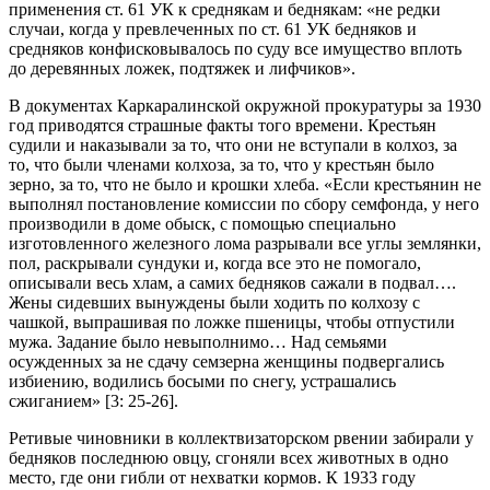
применения ст. 61 УК к среднякам и беднякам: «не редки
случаи, когда у превлеченных по ст. 61 УК бедняков и
средняков конфисковывалось по суду все имущество вплоть
до деревянных ложек, подтяжек и лифчиков».
В документах Каркаралинской окружной прокуратуры за 1930
год приводятся страшные факты того времени. Крестьян
судили и наказывали за то, что они не вступали в колхоз, за
то, что были членами колхоза, за то, что у крестьян было
зерно, за то, что не было и крошки хлеба. «Если крестьянин не
выполнял постановление комиссии по сбору семфонда, у него
производили в доме обыск, с помощью специально
изготовленного железного лома разрывали все углы землянки,
пол, раскрывали сундуки и, когда все это не помогало,
описывали весь хлам, а самих бедняков сажали в подвал….
Жены сидевших вынуждены были ходить по колхозу с
чашкой, выпрашивая по ложке пшеницы, чтобы отпустили
мужа. Задание было невыполнимо… Над семьями
осужденных за не сдачу семзерна женщины подвергались
избиению, водились босыми по снегу, устрашались
сжиганием» [3: 25-26].
Ретивые чиновники в коллектвизаторском рвении забирали у
бедняков последнюю овцу, сгоняли всех животных в одно
место, где они гибли от нехватки кормов. К 1933 году