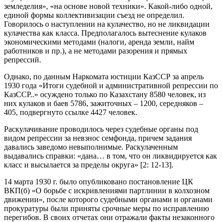
земледелия», «на основе новой техники». Какой-либо одной,
единой формы коллективизации съезд не определил.
Говорилось о наступлении на кулачество, но не ликвидации
кулачества как класса. Предполагалось вытеснение кулаков
экономическими методами (налоги, аренда земли, найм
работников и пр.), а не методами разорения и прямых
репрессий.
Однако, по данным Наркомата юстиции КазССР за апрель
1930 года «Итоги судебной и административной репрессии по
КазССР..» осуждено только по Казахстану 8580 человек, из
них кулаков и баев 5786, зажиточных – 1200, середняков –
405, подвергнуто ссылке 4427 человек.
Раскулачивание проводилось через судебные органы под
видом репрессии за невзнос семфонда, причем задания
давались заведомо невыполнимые. Раскулаченным
выдавались справки: «дана… в том, что он ликвидируется как
класс и высылается за пределы округа» [2: 12-13].
14 марта 1930 г. было опубликовано постановление ЦК
ВКП(б) «О борьбе с искривлениями партлинии в колхозном
движении», после которого судебными органами и органами
прокуратуры были приняты срочные меры по исправлению
перегибов. В своих отчетах они отражали факты незаконного