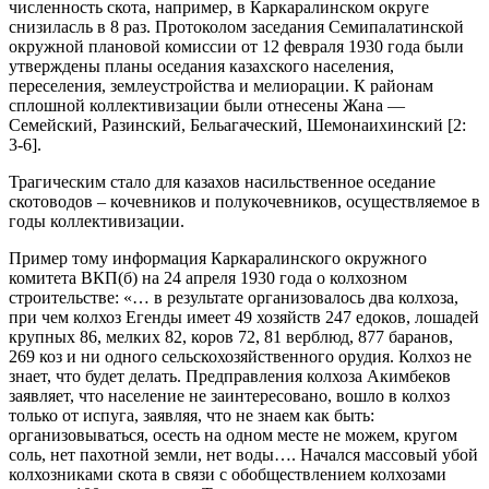
численность скота, например, в Каркаралинском округе
снизиласль в 8 раз. Протоколом заседания Семипалатинской
окружной плановой комиссии от 12 февраля 1930 года были
утверждены планы оседания казахского населения,
переселения, землеустройства и мелиорации. К районам
сплошной коллективизации были отнесены Жана —
Семейский, Разинский, Бельагаческий, Шемонаихинский [2:
3-6].
Трагическим стало для казахов насильственное оседание
скотоводов – кочевников и полукочевников, осуществляемое в
годы коллективизации.
Пример тому информация Каркаралинского окружного
комитета ВКП(б) на 24 апреля 1930 года о колхозном
строительстве: «… в результате организовалось два колхоза,
при чем колхоз Егенды имеет 49 хозяйств 247 едоков, лошадей
крупных 86, мелких 82, коров 72, 81 верблюд, 877 баранов,
269 коз и ни одного сельскохозяйственного орудия. Колхоз не
знает, что будет делать. Предправления колхоза Акимбеков
заявляет, что население не заинтересовано, вошло в колхоз
только от испуга, заявляя, что не знаем как быть:
организовываться, осесть на одном месте не можем, кругом
соль, нет пахотной земли, нет воды…. Начался массовый убой
колхозниками скота в связи с обобществлением колхозами