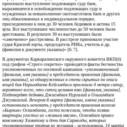
произошло выступление подлежащих суду баев,
выразившееся в освобождении подлежащих суду и
осужденных за невыполнение скотозаготовок баев и других
лиц обжалованных в индивидуальном порядке,
присоединении к ним до 30 человек бедняков и актива 15
аула. Все выступившие численностью до 50 человек были
арестованы. В результате 39 из выступивших были
«самочинно» расстреляны. В расстреле принимали участие
судья Красной юрты, председатель РИКа, учитель и др.
(фамилия в документе указаны)» [6: 7].
В документах Каркаралинского окружного комитета ВКП(б)
под грифом «Строго секретно» приводятся факты бесчинства
уполномоченных по посевной кампании: «
уполномоченный
[фамилия, имя указаны] и председатель правления [фамилия,
имя указаны], из обнаруженных в степи скрытых по описи
вещей бая Нарымбаева Кейсыкбаса присвоили 4 метра ситцу,
вероятнее всего, что ситец целиком взял [фамилия, указана].
Подтвердят бедняки Джиембаев Нургалий и Ольгамбаев
Джумагалий. Вечером 8 марта [фамилии, имена указаны]
остановились ночевать у председателя правления колхоза
«Бырлык» Оскамбаева, гости пожелали, чтобы хозяин
квартиры угостил их «живым мясом», Оскембаев привел
комсомолку Хамитову и дочь бая Сармолды, которых
уполномоченные против их желания – использовали. 14 марта