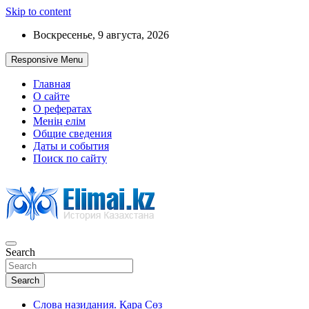
Skip to content
Воскресенье, 9 августа, 2026
Responsive Menu
Главная
О сайте
О рефератах
Менің елім
Общие сведения
Даты и события
Поиск по сайту
Search
История Казахстана
Search
Слова назидания. Қара Сөз