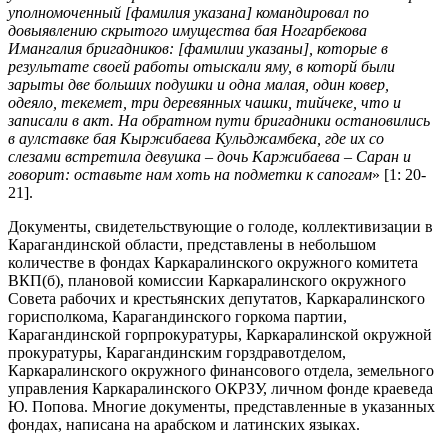
уполномоченный [фамилия указана] командировал по
довыявлению скрытого имущества бая Ногарбекова
Имангалия бригадников: [фамилии указаны], которые в
результате своей работы отыскали яму, в которй были
зарыты две больших подушки и одна малая, один ковер,
одеяло, текемет, три деревянных чашки, тийчеке, что и
записали в акт. На обратном пути бригадники остановились
в аулставке бая Кыржибаева Кульджамбека, где их со
слезами встретила девушка – дочь Каржибаева – Саран и
говорит: оставьте нам хоть на подметки к сапогам
» [1: 20-
21].
Документы, свидетельствующие о голоде, коллективизации в
Карагандинской области, представлены в небольшом
количестве в фондах Каркаралинского окружного комитета
ВКП(б), плановой комиссии Каркаралинского окружного
Совета рабочих и крестьянских депутатов, Каркаралинского
горисполкома, Карагандинского горкома партии,
Карагандинской горпрокуратуры, Каркаралинской окружной
прокуратуры, Карагандинским горздравотделом,
Каркаралинского окружного финансового отдела, земельного
управления Каркаралинского ОКРЗУ, личном фонде краеведа
Ю. Попова. Многие документы, представленные в указанных
фондах, написана на арабском и латинских языках.