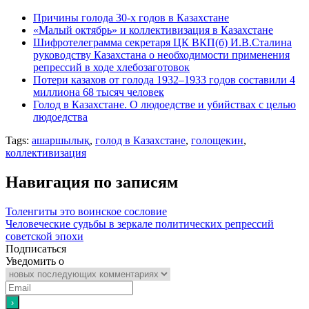
Причины голода 30-х годов в Казахстане
«Малый октябрь» и коллективизация в Казахстане
Шифротелеграмма секретаря ЦК ВКП(б) И.В.Сталина
руководству Казахстана о необходимости применения
репрессий в ходе хлебозаготовок
Потери казахов от голода 1932–1933 годов составили 4
миллиона 68 тысяч человек
Голод в Казахстане. О людоедстве и убийствах с целью
людоедства
Tags:
ашаршылық
,
голод в Казахстане
,
голощекин
,
коллективизация
Навигация по записям
Толенгиты это воинское сословие
Человеческие судьбы в зеркале политических репрессий
советской эпохи
Подписаться
Уведомить о