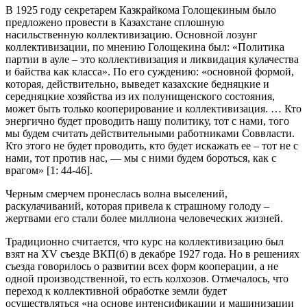
В 1925 году секретарем Казкрайкома Голощекиным было
предложено провести в Казахстане сплошную
насильственную коллективизацию. Основной лозунг
коллективизации, по мнению Голощекина был: «Политика
партии в ауле – это коллективизация и ликвидация кулачества
и байства как класса». По его суждению: «основной формой,
которая, действительно, выведет казахские бедняцкие и
середняцкие хозяйства из их полунищенского состояния,
может быть только кооперирование и коллективизация. … Кто
энергично будет проводить нашу политику, тот с нами, того
мы будем считать действительными работниками Соввласти.
Кто этого не будет проводить, кто будет искажать ее – тот не с
нами, тот против нас, — мы с ними будем бороться, как с
врагом» [1: 44-46].
Черным смерчем пронеслась волна выселений,
раскулачиваний, которая привела к страшному голоду –
жертвами его стали более миллиона человеческих жизней.
Традиционно считается, что курс на коллективизацию был
взят на XV съезде ВКП(б) в декабре 1927 года. Но в решениях
съезда говорилось о развитии всех форм кооперации, а не
одной производственной, то есть колхозов. Отмечалось, что
переход к коллективной обработке земли будет
осуществляться «на основе интенсификации и машинизации