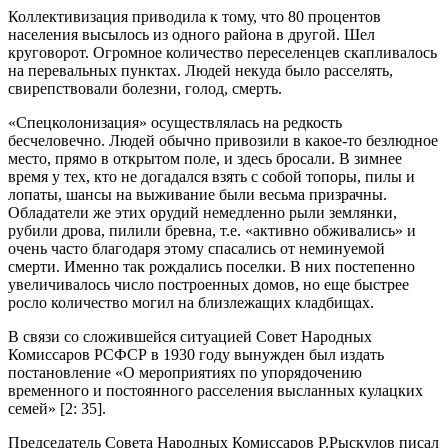
Коллективизация приводила к тому, что 80 процентов
населения высылось из одного района в другой. Шел
круговорот. Огромное количество переселенцев скапливалось
на перевальных пунктах. Людей некуда было расселять,
свирепствовали болезни, голод, смерть.
«Спецколонизация» осуществлялась на редкость
бесчеловечно. Людей обычно привозили в какое-то безлюдное
место, прямо в открытом поле, и здесь бросали. В зимнее
время у тех, кто не догадался взять с собой топоры, пилы и
лопаты, шансы на выживание были весьма призрачны.
Обладатели же этих орудий немедленно рыли землянки,
рубили дрова, пилили бревна, т.е. «активно обживались» и
очень часто благодаря этому спасались от неминуемой
смерти. Именно так рождались поселки. В них постепенно
увеличивалось число построенных домов, но еще быстрее
росло количество могил на близлежащих кладбищах.
В связи со сложившейся ситуацией Совет Народных
Комиссаров РСФСР в 1930 году вынужден был издать
постановление «О мероприятиях по упорядочению
временного и постоянного расселения высланных кулацких
семей» [2: 35].
Председатель Совета Народных Комиссаров Р.Рыскулов писал