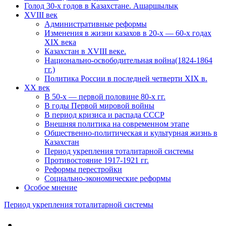
Голод 30-х годов в Казахстане. Ашаршылық
XVIII век
Административные реформы
Изменения в жизни казахов в 20-х — 60-х годах
XIX века
Казахстан в XVIII веке.
Национально-освободительная война(1824-1864
гг.)
Политика России в последней четверти XIX в.
XX век
В 50-х — первой половине 80-х гг.
В годы Первой мировой войны
В период кризиса и распада СССР
Внешняя политика на современном этапе
Общественно-политическая и культурная жизнь в
Казахстан
Период укрепления тоталитарной системы
Противостояние 1917-1921 гг.
Реформы перестройки
Социально-экономические реформы
Особое мнение
Период укрепления тоталитарной системы