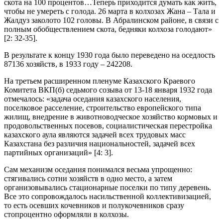
скота на 100 процентов…Теперь приходится думать как жить,
чтобы не умереть с голода. 26 марта в колхозах Жана – Тала и
Жалдуз заколото 102 головы. В Абралинском районе, в связи с
полным обобществлением скота, бедняки колхоза голодают»
[2: 32-35].
В результате к концу 1930 года было переведено на оседлость
87136 хозяйств, в 1933 году – 242208.
На третьем расширенном пленуме Казахского Краевого
Комитета ВКП(б) седьмого созыва от 13-18 января 1932 года
отмечалось: «задача оседания казахского населения,
поселковое расселение, строительство европейского типа
жилищ, внедрение в животноводческое хозяйство кормовых и
продовольственных посевов, социалистическая перестройка
казахского аула являются задачей всех трудовых масс
Казахстана без различия национальностей, задачей всех
партийных организаций» [4: 3].
Сам механизм оседания понимался весьма упрощенно:
стягивались сотни хозяйств в одно место, а затем
организовывались стационарные поселки по типу деревень.
Все это сопровождалось насильственной коллективизацией,
то есть осевших кочевников и полукочевников сразу
стопроцентно оформляли в колхозы.