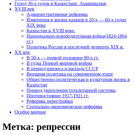
Голод 30-х годов в Казахстане. Ашаршылық
XVIII век
Административные реформы
Изменения в жизни казахов в 20-х — 60-х годах
XIX века
Казахстан в XVIII веке.
Национально-освободительная война(1824-1864
гг.)
Политика России в последней четверти XIX в.
XX век
В 50-х — первой половине 80-х гг.
В годы Первой мировой войны
В период кризиса и распада СССР
Внешняя политика на современном этапе
Общественно-политическая и культурная жизнь в
Казахстан
Период укрепления тоталитарной системы
Противостояние 1917-1921 гг.
Реформы перестройки
Социально-экономические реформы
Особое мнение
Метка:
репрессии