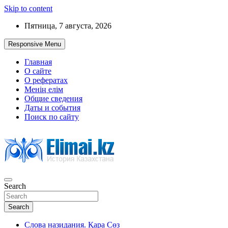
Skip to content
Пятница, 7 августа, 2026
Responsive Menu
Главная
О сайте
О рефератах
Менің елім
Общие сведения
Даты и события
Поиск по сайту
Search
История Казахстана
Search
Слова назидания. Қара Сөз