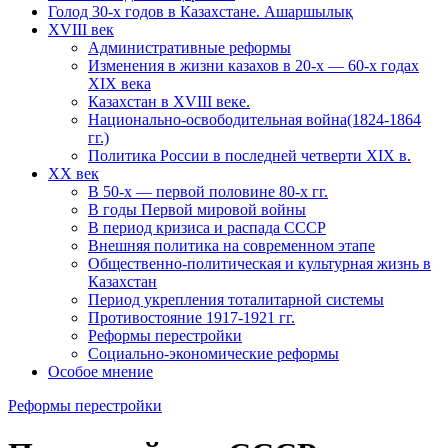
Голод 30-х годов в Казахстане. Ашаршылық
XVIII век
Административные реформы
Изменения в жизни казахов в 20-х — 60-х годах
XIX века
Казахстан в XVIII веке.
Национально-освободительная война(1824-1864
гг.)
Политика России в последней четверти XIX в.
XX век
В 50-х — первой половине 80-х гг.
В годы Первой мировой войны
В период кризиса и распада СССР
Внешняя политика на современном этапе
Общественно-политическая и культурная жизнь в
Казахстан
Период укрепления тоталитарной системы
Противостояние 1917-1921 гг.
Реформы перестройки
Социально-экономические реформы
Особое мнение
Реформы перестройки