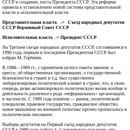
СССР и создании, поста Президента СССР. Эта реформа
привела к установлению новой системы представительной
власти и исполнительной власти:
Представительная власть -> Съезд народных депутатов
СССР Верховный Совет СССР
Исполнительная власть -> Президент СССР
На Третьем съезде народных депутатов СССР, состоявшемся в
1990 году, первым и последним Президентом СССР был
избран М. Горбачев.
В 1988—1989 гг., с принятием целого пакета законов: о
прессе, об общественных организациях, о государственной
безопасности в стране и т.д. был существенно
либерализирован политический климат в стране, что, в свою
очередь, резко активизировало политическую жизнь вообще и
деятельность различного рода «неформальных» организаций,
в частности. С 1989 года понятия — рынок, политический
плюрализм, правовое государство, гражданское общество,
новое мышление во внешней политике прочно прописались в
политическом лексиконе.
Выборы депутатов на Первый съезд народных депутатов
СССР в 1989 году, работа 1-3 съездов ясно показали, что