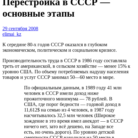
Перестройка в СССР —
основные этапы
29 сентября 2008
elimai_kz
К середине 80-х годов СССР оказался в глубоком
экономическом, политическом и социальном кризисе.
Производительность труда в СССР в 1986 году составляла
треть от американской, в сельском хозяйстве — менее 15% к
уровню США. По объему потребляемых надушу населения
товаров и услуг СССР занимал 50—60 место в мире.
По официальным данным, в 1989 году 41 млн
человек в СССР имели доход ниже
прожиточного минимума — 78 рублей. В
США, где порог бедности — годовой доход в
11,612$ на семью из 4 человек, в 1987 году
насчитывалось 32,5 млн человек (Широкое
хождение в это время имел анекдот — в СССР
ничего нет, зато всё дешево, на Западе все
есть, но очень дорого). По уровню детской
смертности СССР находился на 50 месте в