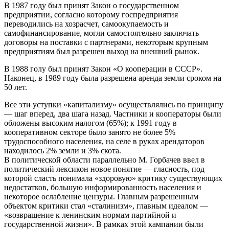
В 1987 году был принят Закон о государственном
предприятии, согласно которому госпредприятия
переводились на хозрасчет, самоокупаемость и
самофинансирование, могли самостоятельно заключать
договоры на поставки с партнерами, некоторым крупным
предприятиям был разрешен выход на внешний рынок.
В 1988 голу был принят Закон «О кооперации в СССР».
Наконец, в 1989 году была разрешена аренда земли сроком на
50 лет.
Все эти уступки «капитализму» осуществлялись по принципу
— шаг вперед, два шага назад. Частники и кооператоры были
обложены высоким налогом (65%); к 1991 году в
кооперативном секторе было занято не более 5%
трудоспособного населения, на селе в руках арендаторов
находилось 2% земли и 3% скота.
В политической области параллельно М. Горбачев ввел в
политический лексикон новое понятие — гласность, под
которой сласть понимала «здоровую» критику существующих
недостатков, большую информированность населения и
некоторое ослабление цензуры. Главным разрешенным
объектом критики стал «сталинизм», главным идеалом —
«возвращение к ленинским нормам партийной и
государственной жизни». В рамках этой кампании были