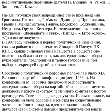
реабилитированы партийные деятели Н. Бухарин, А. Рыков, Г.
Зиновьев, Л. Каменев.
Начали публиковаться запрещенные ранее произведения
Гроссмана, Платонова, Рыбакова, Дудинцева, Приставкина,
Гранина, Мандельштама, Галича, Бродского, Солженицина,
Некрасова, Оруэла. Кестлера. На телевидении появились
программы «Двенадцатый этаж», «Взгляд», «Пятое колесо»,
«До и после полуночи».
В 1987 году начались и первые политические изменения,
сначала робкие и половинчатые. Январский Пленум ЦК
КПСС санкционировал такие новшества в общественно-
политической жизни страны, как альтернативные выборы
руководителей предприятий и тайное голосование при
выборах секретарей партийных комитетов.
Собственно политическим реформам положила начало XIX
Всесоюзная партийная конференция (лето 1988 г.). На
конференции М. Горбачев предложил распространить
альтернативные выборы на партийный аппарат, совместить
должность первого секретаря партийного комитета с постом
председателя Совета народных депутатов. И, самое важное, на
конференции была одобрена, несмотря на сопротивление
части партийного аппарата, идея о создании новой,
двухуровневой системы высшей представительной власти