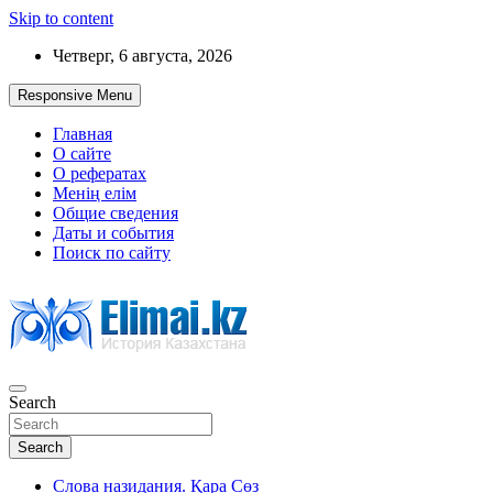
Skip to content
Четверг, 6 августа, 2026
Responsive Menu
Главная
О сайте
О рефератах
Менің елім
Общие сведения
Даты и события
Поиск по сайту
Search
История Казахстана
Search
Слова назидания. Қара Сөз