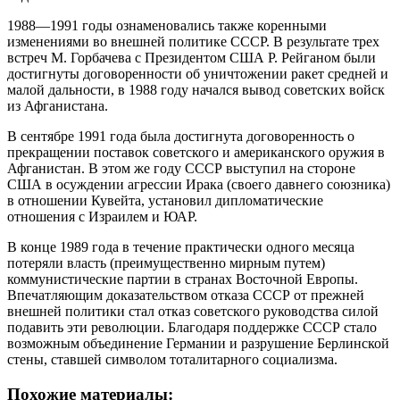
1988—1991 годы ознаменовались также коренными
изменениями во внешней политике СССР. В результате трех
встреч М. Горбачева с Президентом США Р. Рейганом были
достигнуты договоренности об уничтожении ракет средней и
малой дальности, в 1988 году начался вывод советских войск
из Афганистана.
В сентябре 1991 года была достигнута договоренность о
прекращении поставок советского и американского оружия в
Афганистан. В этом же году СССР выступил на стороне
США в осуждении агрессии Ирака (своего давнего союзника)
в отношении Кувейта, установил дипломатические
отношения с Израилем и ЮАР.
В конце 1989 года в течение практически одного месяца
потеряли власть (преимущественно мирным путем)
коммунистические партии в странах Восточной Европы.
Впечатляющим доказательством отказа СССР от прежней
внешней политики стал отказ советского руководства силой
подавить эти революции. Благодаря поддержке СССР стало
возможным объединение Германии и разрушение Берлинской
стены, ставшей символом тоталитарного социализма.
Похожие материалы: