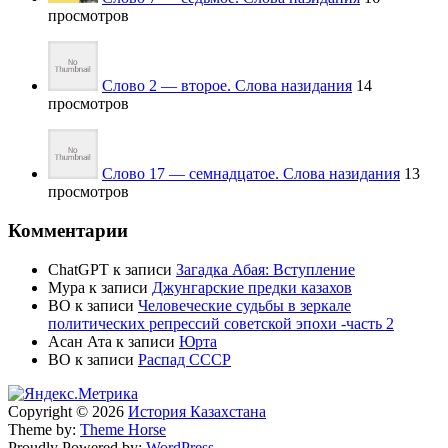
просмотров
Слово 2 — второе. Слова назидания
14
просмотров
Слово 17 — семнадцатое. Слова назидания
13
просмотров
Комментарии
ChatGPT
к записи
Загадка Абая: Вступление
Мура
к записи
Джунгарские предки казахов
BO
к записи
Человеческие судьбы в зеркале
политических репрессий советской эпохи -часть 2
Асан Ата
к записи
Юрта
BO
к записи
Распад СССР
Copyright © 2026
История Казахстана
Theme by:
Theme Horse
Proudly Powered by:
WordPress