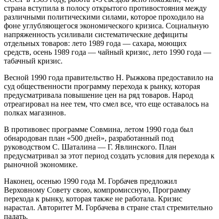
страна вступила в полосу открытого противостояния между
различными политическими силами, которое проходило на
фоне углубляющегося экономического кризиса. Социальную
напряженность усиливали систематические дефициты
отдельных товаров: лето 1989 года — сахара, моющих
средств, осень 1989 года — чайный кризис, лето 1990 года —
табачный кризис.
Весной 1990 года правительство Н. Рыжкова предоставило на
суд общественности программу перехода к рынку, которая
предусматривала повышение цен на ряд товаров. Народ
отреагировал на нее тем, что смел все, что еще оставалось на
полках магазинов.
В противовес программе Совмина, летом 1990 года был
обнародован план «500 дней», разработанный под
руководством С. Шаталина — Г. Явлинского. План
предусматривал за этот период создать условия для перехода к
рыночной экономике.
Наконец, осенью 1990 года М. Горбачев предложил
Верховному Совету свою, компромиссную, Программу
перехода к рынку, которая также не работала. Кризис
нарастал. Авторитет М. Горбачева в стране стал стремительно
падать.