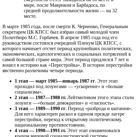
мире, после Маврикия и Барбадоса, по
средней продолжительности жизни — на 32
месте.
В марте 1985 года, после смерти К. Черненко, Генеральным
секретарем ЦК КПСС был избран самый молодой член
Политбюро М.С. Горбачев. В апреле 1985 года под его
руководством состоялся очередной Пленум ЦК КПСС, с
которого начинает отсчет период крупнейших политических,
экономических, идеологических и социальных потрясений в
самой большой стране мира. Этот период продлился 7 лет и
вошел в историю как «Перестройка». В истории перестройки
явственно различимы четыре периода.
1 этап — март 1985—январь 1987 гг
. Этот этап
проходил под лозунгами — «ускорение» и «больше
социализма».
2 этап — 1987—1988 гг.
Лейтмотивом этого этапа стали
лозунги —»больше демократии» и «гласность».
3 этап — 1989—1990 гг
. Период «разброда и шатания».
Для него характерен раскол в едином прежде лагере
перестройки, переход к открытому политическому,
национальному противостоянию.
4 этап — 1990—1991 гг.
Этот этап ознаменовался
крахом мировой социалистической системы,