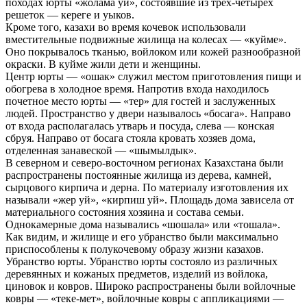
походах юрты «жолама уй», состоявшие из трех-четырех
решеток — кереге и уыков.
Кроме того, казахи во время кочевок использовали
вместительные подвижные жилища на колесах — «куйме».
Оно покрывалось тканью, войлоком или кожей разнообразной
окраски. В куйме жили дети и женщины.
Центр юрты — «ошак» служил местом приготовления пищи и
обогрева в холодное время. Напротив входа находилось
почетное место юрты — «тер» для гостей и заслуженных
людей. Пространство у двери называлось «босага». Направо
от входа располагалась утварь и посуда, слева — конская
сбруя. Направо от босага стояла кровать хозяев дома,
отделенная занавеской — «шымылдык».
В северном и северо-восточном регионах Казахстана были
распространены постоянные жилища из дерева, камней,
сырцового кирпича и дерна. По материалу изготовления их
называли «жер уй», «кирпиш уй». Площадь дома зависела от
материального состояния хозяина и состава семьи.
Однокамерные дома назывались «шошала» или «тошала».
Как видим, и жилище и его убранство были максимально
приспособлены к полукочевому образу жизни казахов.
Убранство юрты. Убранство юрты состояло из различных
деревянных и кожаных предметов, изделий из войлока,
циновок и ковров. Широко распространены были войлочные
ковры — «теке-мет», войлочные ковры с аппликациями —