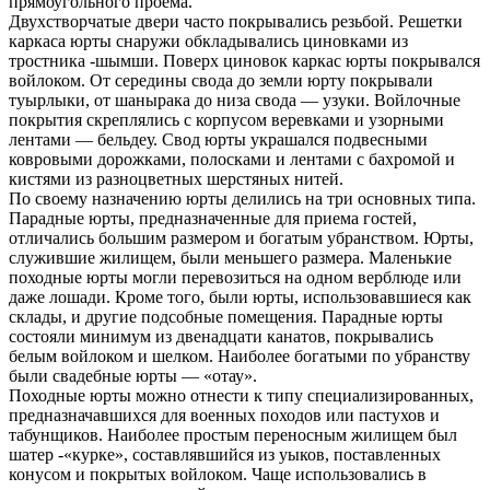
прямоугольного проема.
Двухстворчатые двери часто покрывались резьбой. Решетки
каркаса юрты снаружи обкладывались циновками из
тростника -шымши. Поверх циновок каркас юрты покрывался
войлоком. От середины свода до земли юрту покрывали
туырлыки, от шанырака до низа свода — узуки. Войлочные
покрытия скреплялись с корпусом веревками и узорными
лентами — бельдеу. Свод юрты украшался подвесными
ковровыми дорожками, полосками и лентами с бахромой и
кистями из разноцветных шерстяных нитей.
По своему назначению юрты делились на три основных типа.
Парадные юрты, предназначенные для приема гостей,
отличались большим размером и богатым убранством. Юрты,
служившие жилищем, были меньшего размера. Маленькие
походные юрты могли перевозиться на одном верблюде или
даже лошади. Кроме того, были юрты, использовавшиеся как
склады, и другие подсобные помещения. Парадные юрты
состояли минимум из двенадцати канатов, покрывались
белым войлоком и шелком. Наиболее богатыми по убранству
были свадебные юрты — «отау».
Походные юрты можно отнести к типу специализированных,
предназначавшихся для военных походов или пастухов и
табунщиков. Наиболее простым переносным жилищем был
шатер -«курке», составлявшийся из уыков, поставленных
конусом и покрытых войлоком. Чаще использовались в