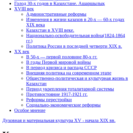
Голод 30-х годов в Казахстане. Ашаршылық
XVIII век
Административные реформы
Изменения в жизни казахов в 20-х — 60-х годах
XIX века
Казахстан в XVIII веке.
Национально-освободительная война(1824-1864
гг.)
Политика России в последней четверти XIX в.
XX век
В 50-х — первой половине 80-х гг.
В годы Первой мировой войны
В период кризиса и распада СССР
Внешняя политика на современном этапе
Общественно-политическая и культурная жизнь в
Казахстан
Период укрепления тоталитарной системы
Противостояние 1917-1921 гг.
Реформы перестройки
Социально-экономические реформы
Особое мнение
Духовная и материальная культура XV - начала XIX вв.