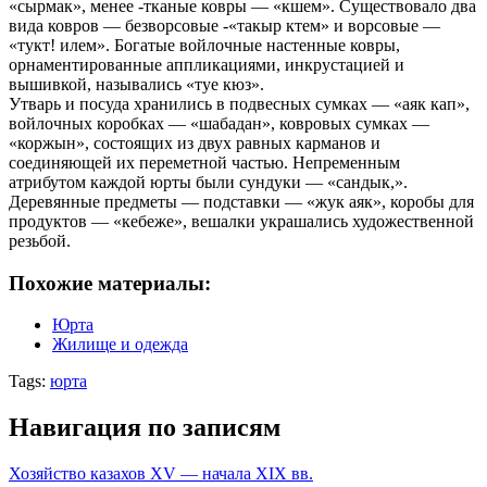
«сырмак», менее -тканые ковры — «кшем». Существовало два
вида ковров — безворсовые -«такыр ктем» и ворсовые —
«тукт! илем». Богатые войлочные настенные ковры,
орнаментированные аппликациями, инкрустацией и
вышивкой, назывались «туе кюз».
Утварь и посуда хранились в подвесных сумках — «аяк кап»,
войлочных коробках — «шабадан», ковровых сумках —
«коржын», состоящих из двух равных карманов и
соединяющей их переметной частью. Непременным
атрибутом каждой юрты были сундуки — «сандык,».
Деревянные предметы — подставки — «жук аяк», коробы для
продуктов — «кебеже», вешалки украшались художественной
резьбой.
Похожие материалы:
Юрта
Жилище и одежда
Tags:
юрта
Навигация по записям
Хозяйство казахов XV — начала XIX вв.