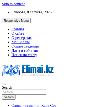
Skip to content
Суббота, 8 августа, 2026
Responsive Menu
Главная
О сайте
О рефератах
Менің елім
Общие сведения
Даты и события
Поиск по сайту
Search
История Казахстана
Search
Слова назидания. Қара Сөз