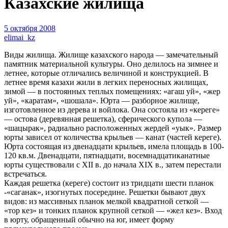
Казахские жилища
5 октября 2008
elimai_kz
Виды жилища. Жилище казахского народа — замечательный
памятник материальной культуры. Оно делилось на зимнее и
летнее, которые отличались величиной и конструкцией.
В
летнее время казахи жили в легких переносных жилищах,
зимой — в постоянных теплых помещениях: «агаш уй», «жер
уй», «каратам», «шошала». Юрта — разборное жилище,
изготовленное из дерева и войлока. Она состояла из «кереге»
— остова (деревянная решетка), сферического купола —
«шацырак», радиально расположенных жердей «уык». Размер
юрты зависел от количества крыльев — канат (частей кереге).
Юрта состоящая из двенадцати крыльев, имела площадь в 100-
120 кв.м. Двенадцати, пятнадцати, восемнадцатиканатные
юрты существовали с XII в. до начала XIX в., затем перестали
встречаться.
Каждая решетка (кереге) состоит из тридцати шести планок
-«саганак», изогнутых посередине. Решетки бывают двух
видов: из массивных планок мелкой квадратной сеткой —
«тор кез» и тонких планок крупной сеткой — «жел кез». Вход
в юрту, обращенный обычно на юг, имеет форму