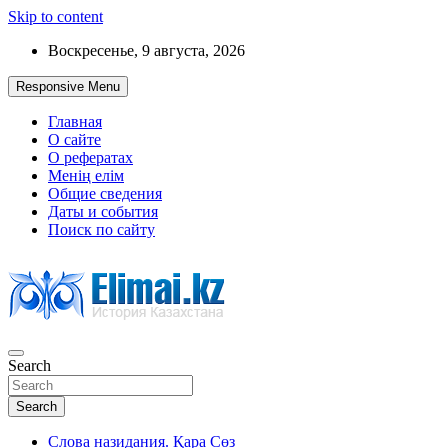
Skip to content
Воскресенье, 9 августа, 2026
Responsive Menu
Главная
О сайте
О рефератах
Менің елім
Общие сведения
Даты и события
Поиск по сайту
Search
История Казахстана
Search
Слова назидания. Қара Сөз