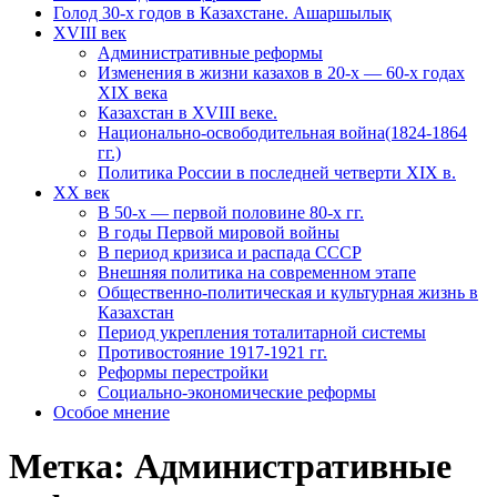
Голод 30-х годов в Казахстане. Ашаршылық
XVIII век
Административные реформы
Изменения в жизни казахов в 20-х — 60-х годах
XIX века
Казахстан в XVIII веке.
Национально-освободительная война(1824-1864
гг.)
Политика России в последней четверти XIX в.
XX век
В 50-х — первой половине 80-х гг.
В годы Первой мировой войны
В период кризиса и распада СССР
Внешняя политика на современном этапе
Общественно-политическая и культурная жизнь в
Казахстан
Период укрепления тоталитарной системы
Противостояние 1917-1921 гг.
Реформы перестройки
Социально-экономические реформы
Особое мнение
Метка:
Административные